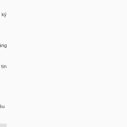
 kỹ
ăng
tin
êu