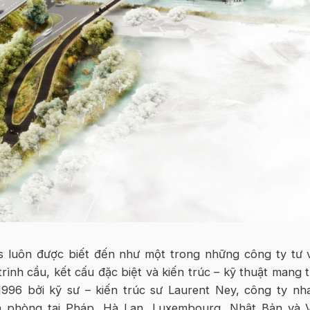
s luôn được biết đến như một trong những công ty tư 
 trình cầu, kết cấu đặc biệt và kiến trúc – kỹ thuật mang 
996 bởi kỹ sư – kiến trúc sư Laurent Ney, công ty nh
n phòng tại Pháp, Hà Lan, Luxembourg, Nhật Bản và V