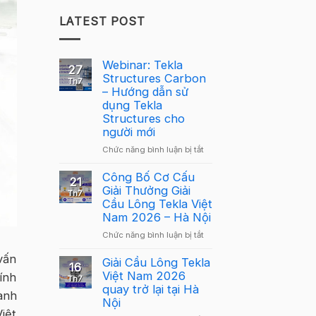
LATEST POST
Webinar: Tekla
27
Structures Carbon
Th7
– Hướng dẫn sử
dụng Tekla
Structures cho
người mới
ở
Chức năng bình luận bị tắt
Webinar:
Tekla
Công Bố Cơ Cấu
21
Structures
Giải Thưởng Giải
Th7
Carbon
Cầu Lông Tekla Việt
–
Nam 2026 – Hà Nội
Hướng
ở
Chức năng bình luận bị tắt
dẫn
Công
sử
vấn
Bố
Giải Cầu Lông Tekla
dụng
16
Cơ
Việt Nam 2026
tính
Tekla
Th7
Cấu
quay trở lại tại Hà
Structures
anh
Giải
Nội
cho
Thưởng
iệt
người