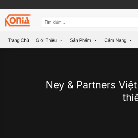
Skip
to
content
Trang Chủ
Giới Thiệu
Sản Phẩm
Cẩm Nang
Ney & Partners Việ
thi