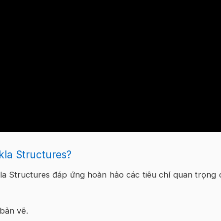
kla Structures?
la Structures đáp ứng hoàn hảo các tiêu chí quan trọng 
bản vẽ.