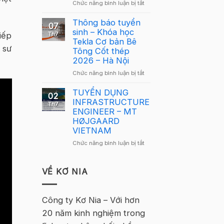
ở
Chức năng bình luận bị tắt
Giải
mới
Giải
Cầu
Cầu
Thông báo tuyển
Lông
07
Lông
sinh – Khóa học
Tekla
iếp
Th7
Tekla
Tekla Cơ bản Bê
Việt
 sư
Việt
Tông Cốt thép
Nam
Nam
2026 – Hà Nội
2026
2026
–
ở
Chức năng bình luận bị tắt
quay
Hà
Thông
trở
Nội
báo
TUYỂN DỤNG
lại
02
tuyển
INFRASTRUCTURE
tại
Th7
sinh
ENGINEER – MT
Hà
–
HØJGAARD
Nội
Khóa
VIETNAM
học
ở
Chức năng bình luận bị tắt
Tekla
TUYỂN
Cơ
DỤNG
bản
INFRASTRUCTURE
VỀ KƠ NIA
Bê
ENGINEER
Tông
–
Cốt
MT
Công ty Kơ Nia – Với hơn
thép
HØJGAARD
2026
20 năm kinh nghiệm trong
VIETNAM
–