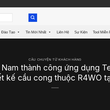
Đào Tạo
Tin Mới Nhất
Liên Hệ
Sự Kiện
Tool Miễn 
CÂU CHUYỆN TỪ KHÁCH HÀNG
t Nam thành công ứng dụng Tek
ết kế cầu cong thuộc R4WO tạ