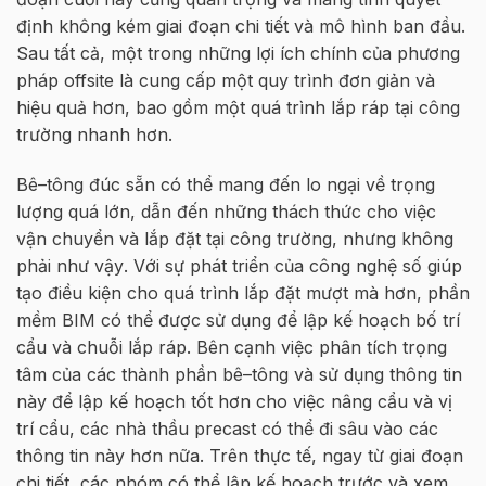
đ
ị
nh không kém giai đo
ạ
n chi ti
ế
t và mô hình ban đ
ầ
u.
Sau t
ấ
t c
ả
, m
ộ
t trong nh
ữ
ng l
ợ
i ích chính c
ủ
a phương
pháp
o
ffsite
là
cung c
ấ
p m
ộ
t quy trình đơn gi
ả
n và
hi
ệ
u qu
ả
hơn, bao g
ồ
m m
ộ
t quá trình l
ắ
p ráp t
ạ
i
công
trư
ờ
ng nhanh hơn
.
B
ê
–
tông
đúc
sẵn
có
thể
mang
đến
lo
ngại
v
ề
tr
ọ
ng
lư
ợ
ng quá l
ớ
n
,
d
ẫ
n đ
ế
n nh
ữ
ng thách th
ứ
c
cho
việc
vận
chuyển
và l
ắ
p đ
ặ
t t
ạ
i công trường
,
nhưng
không
phải
như
vậy
. V
ớ
i s
ự
phát tri
ể
n c
ủ
a công ngh
ệ
s
ố
giúp
t
ạ
o đi
ề
u ki
ệ
n cho quá trình l
ắ
p đ
ặ
t mư
ợ
t mà hơn, ph
ầ
n
m
ề
m BIM có th
ể
đư
ợ
c s
ử
d
ụ
ng đ
ể
l
ậ
p k
ế
ho
ạ
ch b
ố
trí
c
ẩ
u và chu
ỗ
i l
ắ
p ráp. Bên c
ạ
nh vi
ệ
c phân tích tr
ọ
ng
tâm c
ủ
a các thành ph
ầ
n bê
–
tông và s
ử
d
ụ
ng thông tin
này đ
ể
l
ậ
p k
ế
ho
ạ
ch t
ố
t hơn cho vi
ệ
c nâng c
ẩ
u và v
ị
trí c
ẩ
u, các nhà th
ầ
u
precast
có th
ể
đi sâu vào
các
thông
tin
này hơn n
ữ
a. Trên th
ự
c t
ế
, ngay t
ừ
giai đo
ạ
n
chi ti
ế
t, các nhóm có th
ể
l
ậ
p k
ế
ho
ạ
ch trư
ớ
c và xem