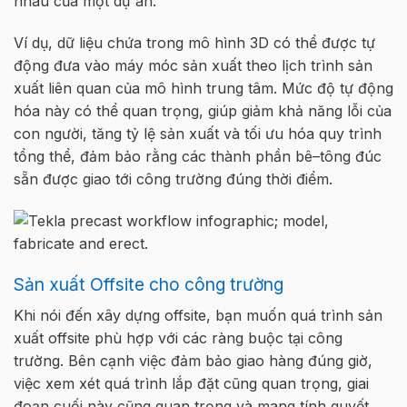
nhau c
ủ
a m
ộ
t d
ự
án
.
Ví d
ụ
, d
ữ
li
ệ
u ch
ứ
a trong mô hình 3D có th
ể
đư
ợ
c t
ự
đ
ộ
ng đưa vào máy móc s
ả
n xu
ấ
t theo l
ị
ch trình s
ả
n
xu
ấ
t liên quan c
ủ
a mô hình trung tâm. M
ứ
c đ
ộ
t
ự
đ
ộ
ng
hóa này có th
ể
quan tr
ọ
ng, giúp gi
ả
m kh
ả
năng l
ỗ
i c
ủ
a
con ngư
ờ
i, tăng t
ỷ
l
ệ
s
ả
n xu
ấ
t và t
ố
i ưu hóa quy trình
t
ổ
ng th
ể
, đ
ả
m b
ả
o r
ằ
ng các thành ph
ầ
n bê
–
tông
đúc
sẵn
đư
ợ
c giao t
ớ
i
công
trư
ờ
ng đúng
th
ờ
i
điểm
.
Sản xuất Offsite cho công trường
Khi nói đ
ế
n xây d
ự
ng
o
ffsite
, b
ạ
n mu
ố
n quá trình s
ả
n
xu
ấ
t
o
ffsite
phù h
ợ
p v
ớ
i
các
ràng bu
ộ
c t
ạ
i
công
trư
ờ
ng. Bên c
ạ
nh vi
ệ
c đ
ả
m b
ả
o giao hàng đúng gi
ờ
,
vi
ệ
c xem xét quá trình l
ắ
p đ
ặ
t cũng quan tr
ọ
ng,
giai
đo
ạ
n cu
ố
i này
cũng
quan tr
ọ
ng và
mang
tính
quy
ế
t