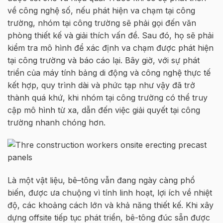
v
ề
công ngh
ệ
s
ố
, n
ế
u phát hi
ệ
n va ch
ạ
m t
ạ
i công
trường
, nhóm t
ạ
i công trường
s
ẽ
ph
ả
i g
ọ
i đ
ế
n văn
phòng thi
ế
t k
ế
và gi
ả
i thích v
ấ
n đ
ề
. Sau đó, h
ọ
s
ẽ
ph
ả
i
ki
ể
m tra mô hình đ
ể
xác đ
ị
nh va ch
ạ
m đư
ợ
c phát hi
ệ
n
t
ạ
i công trường
và báo cáo l
ạ
i. Bây gi
ờ
, v
ớ
i s
ự
phát
tri
ể
n c
ủ
a máy tính b
ả
ng di đ
ộ
ng và công ngh
ệ
th
ự
c t
ế
k
ế
t h
ợ
p, quy trình dài và ph
ứ
c t
ạ
p như v
ậ
y đã tr
ở
thành quá kh
ứ
, khi nhóm t
ạ
i công trường
có th
ể
truy
c
ậ
p mô hình t
ừ
xa, d
ẫ
n đ
ế
n vi
ệ
c gi
ả
i quy
ế
t t
ạ
i công
trường
nhanh chóng hơn
.
Là m
ộ
t v
ậ
t li
ệ
u, bê
–
tông v
ẫ
n đang ngày càng ph
ổ
bi
ế
n, đư
ợ
c ưa chu
ộ
ng vì tính linh ho
ạ
t, l
ợ
i ích v
ề
nhi
ệ
t
đ
ộ
, các kho
ả
ng cách l
ớ
n và kh
ả
năng thi
ế
t k
ế
. Khi xây
d
ự
ng
o
ffsite
ti
ế
p t
ụ
c phát tri
ể
n,
bê-tông đúc sẵn
đư
ợ
c