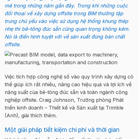
m
ẽ
trong nh
ữ
ng năm g
ầ
n đây. Trong khi
những
cuộc
đối
thoại
v
ề
x
ây d
ự
ng
o
ffsite trong BIM
thư
ờ
ng t
ậ
p
trung ch
ủ
y
ế
u vào vi
ệ
c s
ử
d
ụ
ng h
ệ
th
ố
ng khung thép
nh
ẹ
thì
bê
–
tông
đúc
sẵn
cũng quan tr
ọ
ng không kém
.
Nó
là
điển
hình
t
uy
ệ
t v
ờ
i v
ề
s
ả
n xu
ấ
t
đúng
b
ả
n ch
ấ
t
offsite
.
V
i
ệ
c tích h
ợ
p công ngh
ệ
s
ố
vào quy trình xây d
ự
ng có
th
ể
giúp ích r
ấ
t nhi
ề
u, nâng cao hi
ệ
u qu
ả
và l
ợ
i ích v
ề
năng su
ấ
t c
ủ
a
bê-tông đúc sẵn
và toàn ngành công
nghi
ệ
p
o
ffsite
. Craig Johnson, Trư
ở
ng phòng Phát
tri
ể
n kinh doanh – Thi
ế
t k
ế
và S
ả
n xu
ấ
t t
ạ
i Trimble
(Anh), gi
ả
i thích thêm
.
M
ộ
t gi
ả
i pháp ti
ế
t ki
ệ
m chi phí và th
ờ
i gian