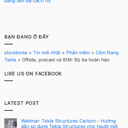
đang làm sai cách rồi
BẠN ĐANG Ở ĐÂY
storekonia
>
Tin mới nhất
>
Phần mềm
>
Cẩm Nang
Tekla
>
Offsite, precast và BIM: Bộ ba hoàn hảo
LIKE US ON FACEBOOK
LATEST POST
Webinar: Tekla Structures Carbon – Hướng
27
dẫn sử dụng Tekla Structures cho người mới
Th7