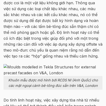
đư
ợ
c coi là m
ộ
t v
ậ
t li
ệ
u không gi
ớ
i h
ạ
n. Thông qua
vi
ệ
c s
ử
d
ụ
ng các lo
ạ
i ch
ấ
t li
ệ
u khác nhau, các màu
s
ắ
c khác nhau và các k
ế
t c
ấ
u khác nhau, nó có th
ể
đư
ợ
c s
ử
d
ụ
ng đ
ể
đ
ạ
t đư
ợ
c b
ấ
t k
ỳ
hình d
ạ
ng và hoàn
thi
ệ
n nào – v
ớ
i các t
ấ
m
bê-tông đúc sẵn
th
ậ
m chí có
th
ể
mô ph
ỏ
ng g
ạ
ch ho
ặ
c g
ỗ
. Đ
ộ
linh ho
ạ
t này có th
ể
có ích đ
ặ
c bi
ệ
t trong vi
ệ
c giúp đ
ố
i phó v
ớ
i m
ộ
t trong
nh
ữ
ng rào c
ả
n đ
ố
i v
ớ
i vi
ệ
c áp d
ụ
ng xây d
ự
ng
o
ffsite
và
theo mô-đun: ch
ủ
y
ế
u là quan ni
ệ
m r
ằ
ng nó d
ẫ
n đ
ế
n
vi
ệ
c t
ạ
o ra các “h
ộ
p” gi
ố
ng nhau và thi
ế
u c
ả
m h
ứ
ng.
Khuôn mẫu được mô hình bởi RCDS NI (Anh Quốc) cho
các mặt ngoại cảnh bê-tông đúc sẵn trên V&A, London
Do tính linh ho
ạ
t này, vi
ệ
c xây d
ự
ng tòa nhà t
ừ
nhi
ề
u
v
ậ
t li
ệ
u có th
ể
tr
ở
thành đi
ề
u ph
ổ
bi
ế
n trong ngành