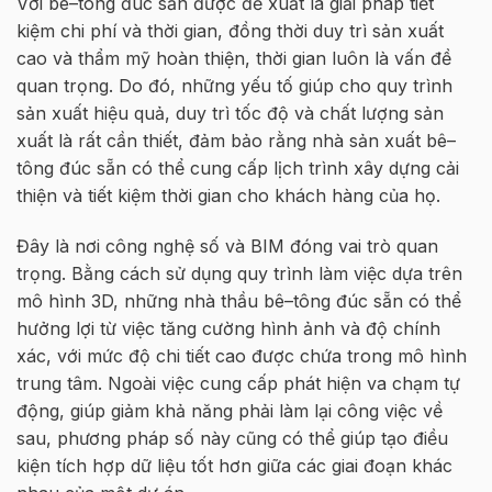
V
ớ
i bê
–
tông
đúc
sẵn
đư
ợ
c đ
ề
xu
ấ
t là gi
ả
i pháp ti
ế
t
ki
ệ
m chi phí và th
ờ
i gian, đ
ồ
ng th
ờ
i duy trì s
ả
n xu
ấ
t
cao và th
ẩ
m m
ỹ
hoàn thi
ệ
n, th
ờ
i gian luôn là v
ấ
n đ
ề
quan tr
ọ
ng. Do đó,
những
yếu
tố
giúp
cho
quy trình
s
ả
n xu
ấ
t hi
ệ
u qu
ả
,
duy trì t
ố
c đ
ộ
và ch
ấ
t lư
ợ
ng s
ả
n
xu
ấ
t là r
ấ
t c
ầ
n thi
ế
t, đ
ả
m b
ả
o r
ằ
ng nhà s
ả
n xu
ấ
t bê
–
tông
đúc
sẵn
có th
ể
cung c
ấ
p l
ị
ch trình xây d
ự
ng c
ả
i
thi
ệ
n và ti
ế
t ki
ệ
m th
ờ
i gian cho khách hàng c
ủ
a h
ọ
.
Đây là nơi công ngh
ệ
s
ố
và BIM
đóng vai trò quan
tr
ọ
ng. B
ằ
ng cách s
ử
d
ụ
ng quy trình làm vi
ệ
c d
ự
a trên
mô hình 3D, nh
ữ
ng nhà th
ầ
u bê
–
tông
đúc
sẵn
có th
ể
hư
ở
ng l
ợ
i t
ừ
vi
ệ
c tăng cư
ờ
ng hình
ả
nh và đ
ộ
chính
xác, v
ớ
i m
ứ
c đ
ộ
chi ti
ế
t
cao
đư
ợ
c ch
ứ
a trong mô hình
trung tâm. Ngoài vi
ệ
c cung c
ấ
p phát hi
ệ
n va ch
ạ
m t
ự
đ
ộ
ng, giúp gi
ả
m kh
ả
năng
ph
ả
i làm l
ạ
i công vi
ệ
c
về
sau
, phương pháp s
ố
này cũng có th
ể
giúp t
ạ
o đi
ề
u
ki
ệ
n tích h
ợ
p d
ữ
li
ệ
u t
ố
t hơn gi
ữ
a các giai đo
ạ
n khác