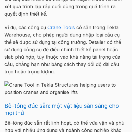
xét quá trình l
ắ
p ráp cu
ố
i cùng trong quá trình ra
quy
ế
t đ
ị
nh thi
ế
t k
ế
.
Ví d
ụ
, các công c
ụ
Crane Tools
có s
ẵ
n
trong Tekla
Warehouse, cho phép ngư
ờ
i dùng nh
ậ
p lo
ạ
i c
ẩ
u c
ụ
th
ể
s
ẽ
đư
ợ
c s
ử
d
ụ
ng t
ạ
i
công
trư
ờ
ng.
Detailer
có th
ể
s
ử
d
ụ
ng công c
ụ
đ
ể
đi
ề
u ch
ỉ
nh thi
ế
t k
ế
panel
ho
ặ
c
slab
phù h
ợ
p, tùy thu
ộ
c vào kh
ả
năng t
ả
i tr
ọ
ng c
ủ
a
c
ẩ
u, ch
ẳ
ng h
ạ
n như b
ằ
ng cách thay đ
ổ
i đ
ộ
dài c
ầ
u
tr
ụ
c ho
ặ
c tr
ọ
ng lư
ợ
ng
.
Bê
–
tông
đúc
sẵn
: m
ộ
t v
ậ
t li
ệ
u s
ẵ
n sàng cho
m
ọ
i th
ứ
B
ê
–
tông
đúc sẵn
r
ấ
t linh ho
ạ
t, có th
ể
vừa
vặn
và
phù
h
ợ
p
với
nhi
ề
u
ứ
ng d
ụ
ng và ngành công nghi
ệ
p khác