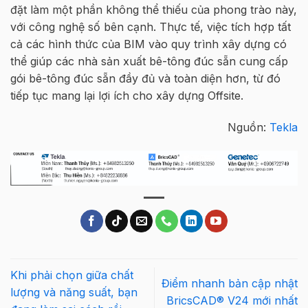
đ
ặ
t làm m
ộ
t ph
ầ
n không th
ể
thi
ế
u c
ủ
a phong trào này,
v
ớ
i công ngh
ệ
s
ố
bên c
ạ
nh. Th
ự
c t
ế
, vi
ệ
c tích h
ợ
p t
ấ
t
c
ả
các hình th
ứ
c c
ủ
a BIM vào quy trình xây d
ự
ng có
th
ể
giúp các nhà s
ả
n xu
ấ
t
bê-tông đúc sẵn
cung c
ấ
p
gói
bê-tông đúc sẵn
đ
ầ
y đ
ủ
và toàn di
ệ
n hơn, t
ừ
đó
ti
ế
p t
ụ
c mang l
ạ
i l
ợ
i ích cho
xây d
ự
ng
Offsite
.
Nguồn:
Tekla
Khi phải chọn giữa chất
Điểm nhanh bản cập nhật
lượng và năng suất, bạn
BricsCAD® V24 mới nhất