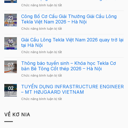
ở
Chức năng bình luận bị tắt
Webinar:
Tekla
Công Bố Cơ Cấu Giải Thưởng Giải Cầu Lông
21
Structures
Tekla Việt Nam 2026 – Hà Nội
Th7
Carbon
ở
Chức năng bình luận bị tắt
–
Công
Hướng
Bố
Giải Cầu Lông Tekla Việt Nam 2026 quay trở lại
dẫn
16
Cơ
sử
tại Hà Nội
Th7
Cấu
dụng
ở
Chức năng bình luận bị tắt
Giải
Tekla
Giải
Thưởng
Structures
Cầu
Thông báo tuyển sinh – Khóa học Tekla Cơ
Giải
cho
07
Lông
Cầu
bản Bê Tông Cốt thép 2026 – Hà Nội
người
Th7
Tekla
Lông
mới
ở
Chức năng bình luận bị tắt
Việt
Tekla
Thông
Nam
Việt
báo
TUYỂN DỤNG INFRASTRUCTURE ENGINEER
2026
Nam
02
tuyển
quay
– MT HØJGAARD VIETNAM
2026
Th7
sinh
trở
–
ở
Chức năng bình luận bị tắt
–
lại
Hà
TUYỂN
Khóa
tại
Nội
DỤNG
học
Hà
INFRASTRUCTURE
VỀ KƠ NIA
Tekla
Nội
ENGINEER
Cơ
–
bản
MT