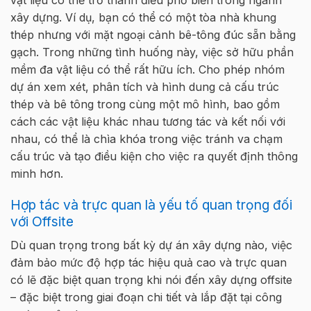
xây d
ự
ng. Ví d
ụ
, b
ạ
n có th
ể
có m
ộ
t tòa nhà khung
thép nhưng v
ớ
i m
ặ
t ngo
ạ
i c
ả
nh
bê-tông đúc sẵn
b
ằ
ng
g
ạ
ch. Trong nh
ữ
ng tình hu
ố
ng này, vi
ệ
c s
ở
h
ữ
u ph
ầ
n
m
ề
m đa v
ậ
t li
ệ
u có th
ể
r
ấ
t h
ữ
u ích. Cho phép nhóm
d
ự
án xem xét, phân tích và hình dung c
ả
c
ấ
u trúc
thép và bê tông trong cùng m
ộ
t mô hình, bao g
ồ
m
cách các v
ậ
t li
ệ
u khác nhau tương tác và k
ế
t n
ố
i v
ớ
i
nhau, có th
ể
là chìa khóa trong vi
ệ
c tránh va ch
ạ
m
c
ấ
u trúc và t
ạ
o đi
ề
u ki
ệ
n cho vi
ệ
c ra quy
ế
t đ
ị
nh thông
minh hơn
.
H
ợ
p tác và
trực
quan
là y
ế
u t
ố
quan tr
ọ
ng đ
ố
i
v
ớ
i Offsit
e
Dù
quan tr
ọ
ng trong b
ấ
t k
ỳ
d
ự
án xây d
ự
ng nào, vi
ệ
c
đ
ả
m b
ả
o m
ứ
c đ
ộ
h
ợ
p tác hi
ệ
u qu
ả
cao và
trực
quan
có l
ẽ
đ
ặ
c bi
ệ
t quan tr
ọ
ng khi nói đ
ế
n xây d
ự
ng
o
ffsite
– đ
ặ
c bi
ệ
t trong giai đo
ạ
n chi ti
ế
t và l
ắ
p đ
ặ
t t
ạ
i
công