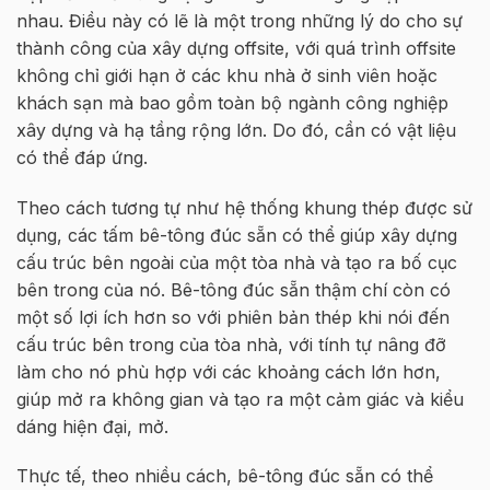
nhau. Đi
ề
u này có l
ẽ
là m
ộ
t trong nh
ữ
ng lý do cho s
ự
thành công c
ủ
a
xây d
ự
ng
o
ffsite
, v
ớ
i quá trình
o
ffsite
không ch
ỉ
gi
ớ
i h
ạ
n
ở
các khu nhà
ở
sinh viên ho
ặ
c
khách s
ạ
n mà
bao g
ồ
m toàn b
ộ
ngành công nghi
ệ
p
xây d
ự
ng và h
ạ
t
ầ
ng r
ộ
ng l
ớ
n. Do đó, c
ầ
n có v
ậ
t li
ệ
u
có th
ể
đáp
ứng
.
Theo cách tương t
ự
như h
ệ
th
ố
ng khung thép đư
ợ
c s
ử
d
ụ
ng, các t
ấ
m
bê-tông đúc sẵn
có th
ể
giúp xây d
ự
ng
c
ấ
u trúc bên ngoài c
ủ
a m
ộ
t tòa nhà và t
ạ
o ra b
ố
c
ụ
c
bên trong c
ủ
a nó.
Bê-tông đúc sẵn
th
ậ
m chí còn có
m
ộ
t s
ố
l
ợ
i ích hơn so v
ớ
i phiên b
ả
n thép
khi
nói
đến
c
ấ
u trúc bên trong c
ủ
a tòa nhà, v
ớ
i tính t
ự
nâng
đỡ
làm cho nó phù h
ợ
p v
ớ
i các kho
ả
ng cách l
ớ
n hơn,
giúp m
ở
ra không gian và t
ạ
o ra m
ộ
t c
ả
m giác và ki
ể
u
dáng hi
ệ
n đ
ạ
i, m
ở
.
Th
ự
c t
ế
, theo nhi
ề
u cách,
bê-tông đúc sẵn
có th
ể