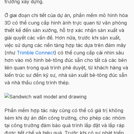
trường
xây d
ự
ng
.
Ở
giai đo
ạ
n chi ti
ế
t c
ủ
a d
ự
án, ph
ầ
n m
ề
m mô hình hóa
3D có th
ể
cung c
ấ
p
hình
ảnh
trực
quan
t
ừ
văn phòng
thi
ế
t k
ế
đ
ế
n sàn xư
ở
ng, h
ỗ
tr
ợ
xác nh
ậ
n s
ả
n xu
ấ
t và
gi
ả
i quy
ế
t các
vấn
đề
. Hơn n
ữ
a, trư
ớ
c khi s
ả
n xu
ấ
t,
vi
ệ
c s
ử
d
ụ
ng các n
ề
n t
ả
ng h
ợ
p tác d
ự
a trên đám mây
(như
Trimble Connect
) có th
ể
cung c
ấ
p cái nhìn sâu
hơn vào mô hình
bê-tông đúc sẵn
cho t
ấ
t c
ả
các bên
liên quan trong quá trình phê duy
ệ
t, t
ừ
khách hàng và
ki
ế
n trúc sư đ
ế
n k
ỹ
sư, nhà s
ả
n xu
ấ
t
bê-tông đúc sẵn
và nhà th
ầ
u công trình thép.
Ph
ầ
n m
ề
m h
ợ
p tác này cũng có th
ể
có giá tr
ị
không
kém khi d
ự
án đ
ế
n công trường
, cho phép các nhóm
t
ạ
i công trường
đ
ả
m b
ả
o quá trình l
ắ
p đ
ặ
t và l
ắ
p ráp
đư
ợ
c ti
ế
t ch
ế
và hi
ệ
u qu
ả
. Trư
ớ
c khi có s
ự
phát tri
ể
n