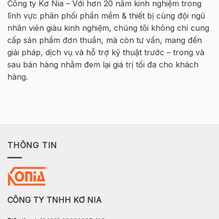
Bê
Công ty Kơ Nia – Với hơn 20 năm kinh nghiệm trong
HØJGAARD
Tông
lĩnh vực phân phối phần mềm & thiết bị cùng đội ngũ
VIETNAM
Cốt
thép
nhân viên giàu kinh nghiệm, chúng tôi không chỉ cung
2026
cấp sản phẩm đơn thuần, mà còn tư vấn, mang đến
–
Hà
giải pháp, dịch vụ và hỗ trợ kỹ thuật trước – trong và
Nội
sau bán hàng nhằm đem lại giá trị tối đa cho khách
hàng.
THÔNG TIN
CÔNG TY TNHH KƠ NIA