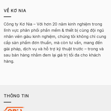
TUYỂN
Khóa
tại
Nội
DỤNG
học
Hà
INFRASTRUCTURE
VỀ KƠ NIA
Tekla
Nội
ENGINEER
Cơ
–
bản
MT
Bê
Công ty Kơ Nia – Với hơn 20 năm kinh nghiệm trong
HØJGAARD
Tông
lĩnh vực phân phối phần mềm & thiết bị cùng đội ngũ
VIETNAM
Cốt
thép
nhân viên giàu kinh nghiệm, chúng tôi không chỉ cung
2026
cấp sản phẩm đơn thuần, mà còn tư vấn, mang đến
–
Hà
giải pháp, dịch vụ và hỗ trợ kỹ thuật trước – trong và
Nội
sau bán hàng nhằm đem lại giá trị tối đa cho khách
hàng.
THÔNG TIN