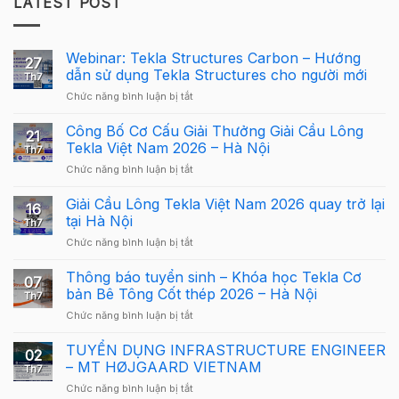
LATEST POST
Webinar: Tekla Structures Carbon – Hướng
27
dẫn sử dụng Tekla Structures cho người mới
Th7
ở
Chức năng bình luận bị tắt
Webinar:
Tekla
Công Bố Cơ Cấu Giải Thưởng Giải Cầu Lông
21
Structures
Tekla Việt Nam 2026 – Hà Nội
Th7
Carbon
ở
Chức năng bình luận bị tắt
–
Công
Hướng
Bố
Giải Cầu Lông Tekla Việt Nam 2026 quay trở lại
dẫn
16
Cơ
sử
tại Hà Nội
Th7
Cấu
dụng
ở
Chức năng bình luận bị tắt
Giải
Tekla
Giải
Thưởng
Structures
Cầu
Thông báo tuyển sinh – Khóa học Tekla Cơ
Giải
cho
07
Lông
Cầu
bản Bê Tông Cốt thép 2026 – Hà Nội
người
Th7
Tekla
Lông
mới
ở
Chức năng bình luận bị tắt
Việt
Tekla
Thông
Nam
Việt
báo
TUYỂN DỤNG INFRASTRUCTURE ENGINEER
2026
Nam
02
tuyển
quay
– MT HØJGAARD VIETNAM
2026
Th7
sinh
trở
–
ở
Chức năng bình luận bị tắt
–
lại
Hà