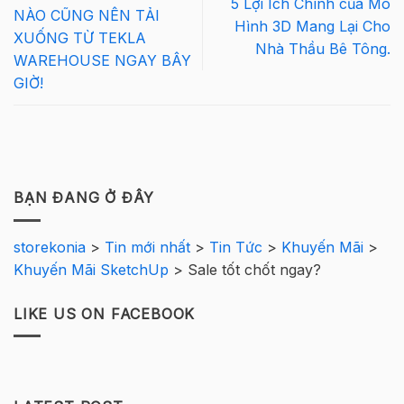
5 Lợi Ích Chính của Mô
NÀO CŨNG NÊN TẢI
Hình 3D Mang Lại Cho
XUỐNG TỪ TEKLA
Nhà Thầu Bê Tông.
WAREHOUSE NGAY BÂY
GIỜ!
BẠN ĐANG Ở ĐÂY
storekonia
>
Tin mới nhất
>
Tin Tức
>
Khuyến Mãi
>
Khuyến Mãi SketchUp
>
Sale tốt chốt ngay?
LIKE US ON FACEBOOK