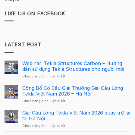
LIKE US ON FACEBOOK
LATEST POST
Webinar: Tekla Structures Carbon – Hướng
27
dẫn sử dụng Tekla Structures cho người mới
Th7
ở
Chức năng bình luận bị tắt
Webinar:
Tekla
Công Bố Cơ Cấu Giải Thưởng Giải Cầu Lông
21
Structures
Tekla Việt Nam 2026 – Hà Nội
Th7
Carbon
ở
Chức năng bình luận bị tắt
–
Công
Hướng
Bố
Giải Cầu Lông Tekla Việt Nam 2026 quay trở lại
dẫn
16
Cơ
sử
tại Hà Nội
Th7
Cấu
dụng
ở
Chức năng bình luận bị tắt
Giải
Tekla
Giải
Thưởng
Structures