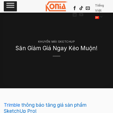
Skip
Tiếng
to
Việt
content
KHUYẾN MÃI SKETCHUP
Săn Giảm Giá Ngay Kẻo Muộn!
Trimble
thông báo tăng giá sản phẩm
SketchUp Pro!