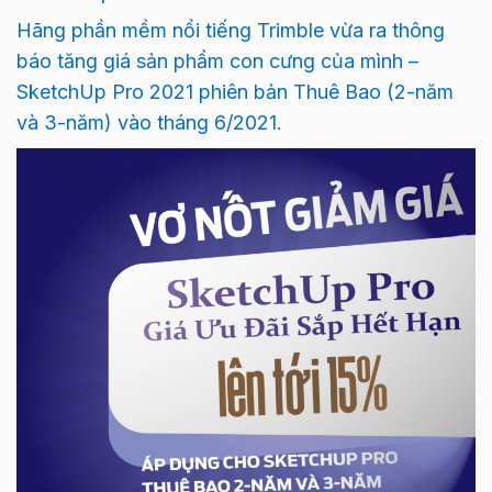
Hãng phần mềm nổi tiếng Trimble vừa ra thông
báo tăng giá sản phẩm con cưng của mình –
SketchUp Pro 2021 phiên bản Thuê Bao (2-năm
và 3-năm) vào tháng 6/2021.