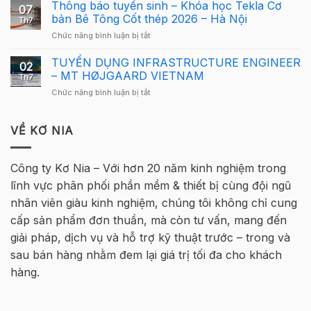
Cầu
Thông báo tuyển sinh – Khóa học Tekla Cơ
Giải
cho
07
Lông
Cầu
bản Bê Tông Cốt thép 2026 – Hà Nội
người
Th7
Tekla
Lông
mới
ở
Chức năng bình luận bị tắt
Việt
Tekla
Thông
Nam
Việt
báo
TUYỂN DỤNG INFRASTRUCTURE ENGINEER
2026
Nam
02
tuyển
quay
– MT HØJGAARD VIETNAM
2026
Th7
sinh
trở
–
ở
Chức năng bình luận bị tắt
–
lại
Hà
TUYỂN
Khóa
tại
Nội
DỤNG
học
Hà
INFRASTRUCTURE
VỀ KƠ NIA
Tekla
Nội
ENGINEER
Cơ
–
bản
MT
Bê
Công ty Kơ Nia – Với hơn 20 năm kinh nghiệm trong
HØJGAARD
Tông
lĩnh vực phân phối phần mềm & thiết bị cùng đội ngũ
VIETNAM
Cốt
thép
nhân viên giàu kinh nghiệm, chúng tôi không chỉ cung
2026
cấp sản phẩm đơn thuần, mà còn tư vấn, mang đến
–
Hà
giải pháp, dịch vụ và hỗ trợ kỹ thuật trước – trong và
Nội
sau bán hàng nhằm đem lại giá trị tối đa cho khách
hàng.