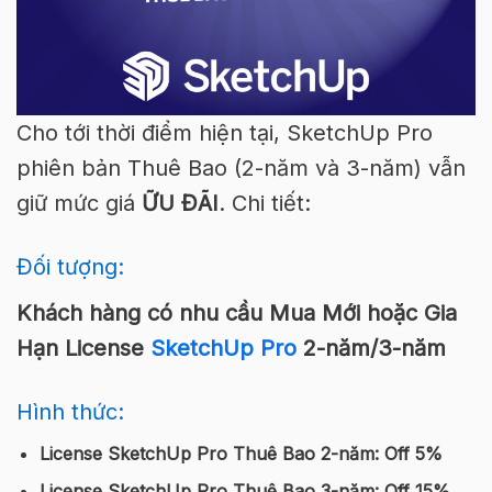
Cho tới thời điểm hiện tại, SketchUp Pro
phiên bản Thuê Bao (2-năm và 3-năm) vẫn
giữ mức giá
ỮU ĐÃI
. Chi tiết:
Đối tượng:
Khách hàng có nhu cầu Mua Mới hoặc Gia
Hạn License
SketchUp Pro
2-năm/3-năm
Hình thức:
License SketchUp Pro Thuê Bao 2-năm: Off 5%
License SketchUp Pro Thuê Bao 3-năm: Off 15%