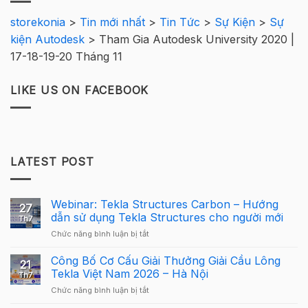
storekonia
>
Tin mới nhất
>
Tin Tức
>
Sự Kiện
>
Sự
kiện Autodesk
>
Tham Gia Autodesk University 2020 |
17-18-19-20 Tháng 11
LIKE US ON FACEBOOK
LATEST POST
Webinar: Tekla Structures Carbon – Hướng
27
dẫn sử dụng Tekla Structures cho người mới
Th7
ở
Chức năng bình luận bị tắt
Webinar:
Tekla
Công Bố Cơ Cấu Giải Thưởng Giải Cầu Lông
21
Structures
Tekla Việt Nam 2026 – Hà Nội
Th7
Carbon
ở
Chức năng bình luận bị tắt
–
Công
Hướng