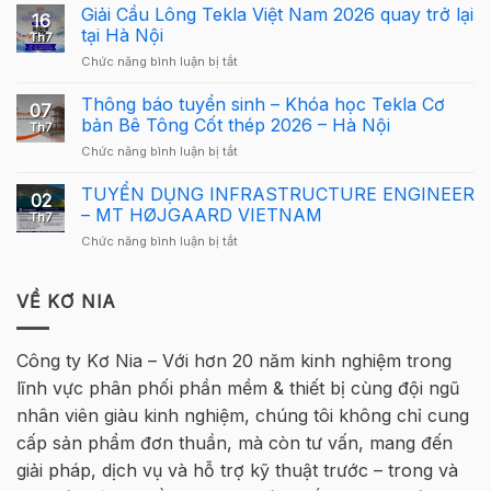
Bố
Giải Cầu Lông Tekla Việt Nam 2026 quay trở lại
dẫn
16
Cơ
sử
tại Hà Nội
Th7
Cấu
dụng
ở
Chức năng bình luận bị tắt
Giải
Tekla
Giải
Thưởng
Structures
Cầu
Thông báo tuyển sinh – Khóa học Tekla Cơ
Giải
cho
07
Lông
Cầu
bản Bê Tông Cốt thép 2026 – Hà Nội
người
Th7
Tekla
Lông
mới
ở
Chức năng bình luận bị tắt
Việt
Tekla
Thông
Nam
Việt
báo
TUYỂN DỤNG INFRASTRUCTURE ENGINEER
2026
Nam
02
tuyển
quay
– MT HØJGAARD VIETNAM
2026
Th7
sinh
trở
–
ở
Chức năng bình luận bị tắt
–
lại
Hà
TUYỂN
Khóa
tại
Nội
DỤNG
học
Hà
INFRASTRUCTURE
VỀ KƠ NIA
Tekla
Nội
ENGINEER
Cơ
–
bản
MT
Bê
Công ty Kơ Nia – Với hơn 20 năm kinh nghiệm trong
HØJGAARD
Tông
lĩnh vực phân phối phần mềm & thiết bị cùng đội ngũ
VIETNAM
Cốt
thép
nhân viên giàu kinh nghiệm, chúng tôi không chỉ cung
2026
cấp sản phẩm đơn thuần, mà còn tư vấn, mang đến
–
Hà
giải pháp, dịch vụ và hỗ trợ kỹ thuật trước – trong và
Nội