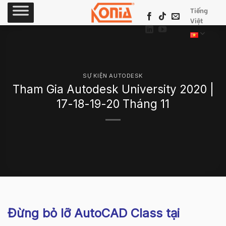
Skip
Tiếng
to
Việt
content
SỰ KIỆN AUTODESK
Tham Gia Autodesk University 2020 |
17-18-19-20 Tháng 11
Đừng bỏ lỡ AutoCAD Class tại