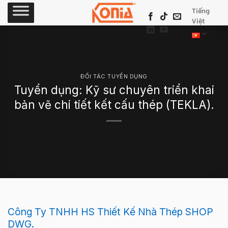
Skip
Tiếng
to
Việt
content
ĐỐI TÁC TUYỂN DỤNG
Tuyển dụng: Kỹ sư chuyên triển khai
bản vẽ chi tiết kết cấu thép (TEKLA).
Công Ty TNHH HS Thiết Kế Nhà Thép SHOP
DWG.