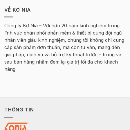
tại
Nội
DỤNG
học
Hà
INFRASTRUCTURE
VỀ KƠ NIA
Tekla
Nội
ENGINEER
Cơ
–
bản
MT
Bê
Công ty Kơ Nia – Với hơn 20 năm kinh nghiệm trong
HØJGAARD
Tông
lĩnh vực phân phối phần mềm & thiết bị cùng đội ngũ
VIETNAM
Cốt
thép
nhân viên giàu kinh nghiệm, chúng tôi không chỉ cung
2026
cấp sản phẩm đơn thuần, mà còn tư vấn, mang đến
–
Hà
giải pháp, dịch vụ và hỗ trợ kỹ thuật trước – trong và
Nội
sau bán hàng nhằm đem lại giá trị tối đa cho khách
hàng.
THÔNG TIN