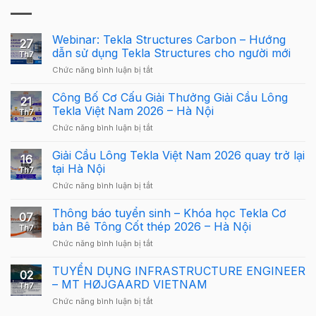
Webinar: Tekla Structures Carbon – Hướng
27
dẫn sử dụng Tekla Structures cho người mới
Th7
ở
Chức năng bình luận bị tắt
Webinar:
Tekla
Công Bố Cơ Cấu Giải Thưởng Giải Cầu Lông
21
Structures
Tekla Việt Nam 2026 – Hà Nội
Th7
Carbon
ở
Chức năng bình luận bị tắt
–
Công
Hướng
Bố
Giải Cầu Lông Tekla Việt Nam 2026 quay trở lại
dẫn
16
Cơ
sử
tại Hà Nội
Th7
Cấu
dụng
ở
Chức năng bình luận bị tắt
Giải
Tekla
Giải
Thưởng
Structures
Cầu
Thông báo tuyển sinh – Khóa học Tekla Cơ
Giải
cho
07
Lông
Cầu
bản Bê Tông Cốt thép 2026 – Hà Nội
người
Th7
Tekla
Lông
mới
ở
Chức năng bình luận bị tắt
Việt
Tekla
Thông
Nam
Việt
báo
TUYỂN DỤNG INFRASTRUCTURE ENGINEER
2026
Nam
02
tuyển
quay
– MT HØJGAARD VIETNAM
2026
Th7
sinh
trở
–
ở
Chức năng bình luận bị tắt
–
lại
Hà
TUYỂN
Khóa