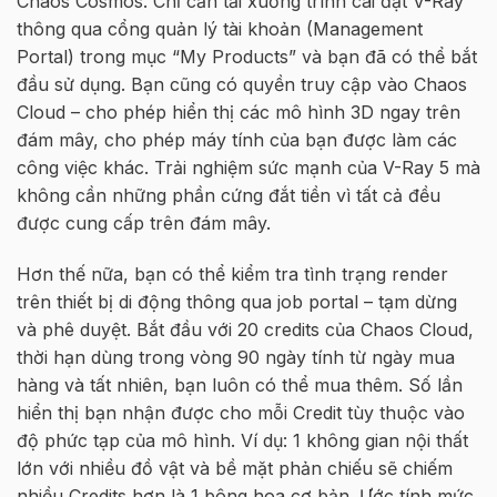
Chaos Cosmos. Chỉ cần tải xuống trình cài đặt V-Ray
thông qua cổng quản lý tài khoản (Management
Portal) trong mục “My Products” và bạn đã có thể bắt
đầu sử dụng. Bạn cũng có quyền truy cập vào Chaos
Cloud – cho phép hiển thị các mô hình 3D ngay trên
đám mây, cho phép máy tính của bạn được làm các
công việc khác. Trải nghiệm sức mạnh của V-Ray 5 mà
không cần những phần cứng đắt tiền vì tất cả đều
được cung cấp trên đám mây.
Hơn thế nữa, bạn có thể kiểm tra tình trạng render
trên thiết bị di động thông qua job portal – tạm dừng
và phê duyệt. Bắt đầu với 20 credits của Chaos Cloud,
thời hạn dùng trong vòng 90 ngày tính từ ngày mua
hàng và tất nhiên, bạn luôn có thể mua thêm. Số lần
hiển thị bạn nhận được cho mỗi Credit tùy thuộc vào
độ phức tạp của mô hình. Ví dụ: 1 không gian nội thất
lớn với nhiều đồ vật và bề mặt phản chiếu sẽ chiếm
nhiều Credits hơn là 1 bông hoa cơ bản. Ước tính mức