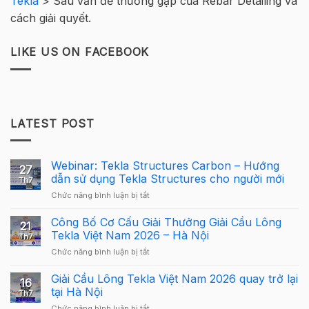
Tekla
>
Sáu vấn đề thường gặp của Rebar Detailing và
cách giải quyết.
LIKE US ON FACEBOOK
LATEST POST
Webinar: Tekla Structures Carbon – Hướng
27
dẫn sử dụng Tekla Structures cho người mới
Th7
ở
Chức năng bình luận bị tắt
Webinar:
Tekla
Công Bố Cơ Cấu Giải Thưởng Giải Cầu Lông
21
Structures
Tekla Việt Nam 2026 – Hà Nội
Th7
Carbon
ở
Chức năng bình luận bị tắt
–
Công
Hướng
Bố
Giải Cầu Lông Tekla Việt Nam 2026 quay trở lại
dẫn
16
Cơ
sử
tại Hà Nội
Th7
Cấu
dụng
ở
Chức năng bình luận bị tắt