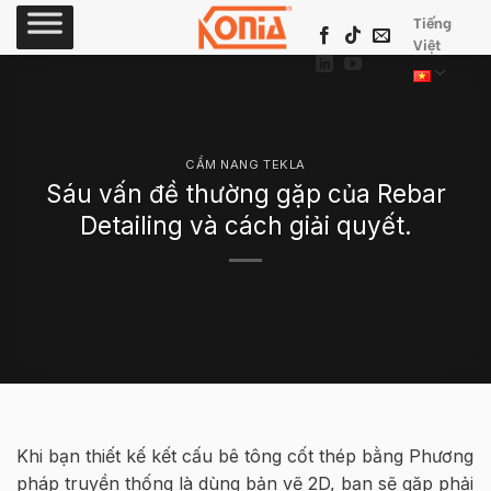
Skip
Tiếng
to
Việt
content
CẨM NANG TEKLA
Sáu vấn đề thường gặp của Rebar
Detailing và cách giải quyết.
Khi bạn thiết kế kết cấu bê tông cốt thép bằng Phương
pháp truyền thống là dùng bản vẽ 2D, bạn sẽ gặp phải