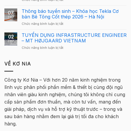
Giải
Tekla
Giải
Thưởng
Structures
Cầu
Thông báo tuyển sinh – Khóa học Tekla Cơ
Giải
cho
07
Lông
Cầu
bản Bê Tông Cốt thép 2026 – Hà Nội
người
Th7
Tekla
Lông
mới
ở
Chức năng bình luận bị tắt
Việt
Tekla
Thông
Nam
Việt
báo
TUYỂN DỤNG INFRASTRUCTURE ENGINEER
2026
Nam
02
tuyển
quay
– MT HØJGAARD VIETNAM
2026
Th7
sinh
trở
–
ở
Chức năng bình luận bị tắt
–
lại
Hà
TUYỂN
Khóa
tại
Nội
DỤNG
học
Hà
INFRASTRUCTURE
VỀ KƠ NIA
Tekla
Nội
ENGINEER
Cơ
–
bản
MT
Bê
Công ty Kơ Nia – Với hơn 20 năm kinh nghiệm trong
HØJGAARD
Tông
lĩnh vực phân phối phần mềm & thiết bị cùng đội ngũ
VIETNAM
Cốt
thép
nhân viên giàu kinh nghiệm, chúng tôi không chỉ cung
2026
cấp sản phẩm đơn thuần, mà còn tư vấn, mang đến
–
Hà
giải pháp, dịch vụ và hỗ trợ kỹ thuật trước – trong và
Nội
sau bán hàng nhằm đem lại giá trị tối đa cho khách
hàng.