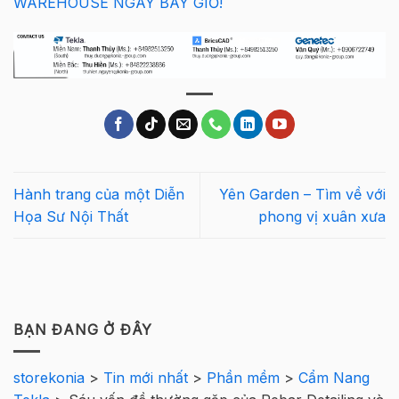
WAREHOUSE NGAY BÂY GIỜ!
Hành trang của một Diễn
Yên Garden – Tìm về với
Họa Sư Nội Thất
phong vị xuân xưa
BẠN ĐANG Ở ĐÂY
storekonia
>
Tin mới nhất
>
Phần mềm
>
Cẩm Nang