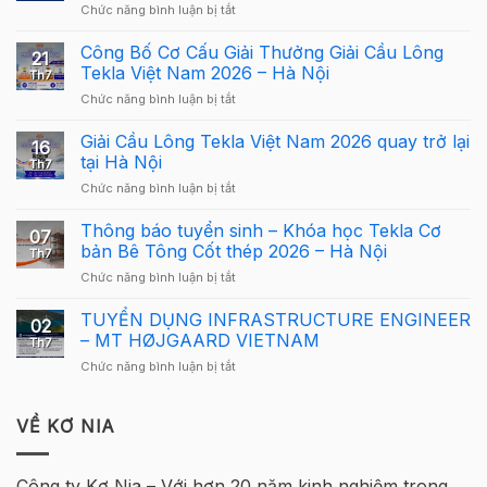
ở
Chức năng bình luận bị tắt
Webinar:
Tekla
Công Bố Cơ Cấu Giải Thưởng Giải Cầu Lông
21
Structures
Tekla Việt Nam 2026 – Hà Nội
Th7
Carbon
ở
Chức năng bình luận bị tắt
–
Công
Hướng
Bố
Giải Cầu Lông Tekla Việt Nam 2026 quay trở lại
dẫn
16
Cơ
sử
tại Hà Nội
Th7
Cấu
dụng
ở
Chức năng bình luận bị tắt
Giải
Tekla
Giải
Thưởng
Structures
Cầu
Thông báo tuyển sinh – Khóa học Tekla Cơ
Giải
cho
07
Lông
Cầu
bản Bê Tông Cốt thép 2026 – Hà Nội
người
Th7
Tekla
Lông
mới
ở
Chức năng bình luận bị tắt
Việt
Tekla
Thông
Nam
Việt
báo
TUYỂN DỤNG INFRASTRUCTURE ENGINEER
2026
Nam
02
tuyển
quay
– MT HØJGAARD VIETNAM
2026
Th7
sinh
trở
–
ở
Chức năng bình luận bị tắt
–
lại
Hà
TUYỂN
Khóa
tại
Nội
DỤNG
học
Hà
INFRASTRUCTURE
VỀ KƠ NIA
Tekla
Nội
ENGINEER
Cơ
–
bản
MT
Bê
Công ty Kơ Nia – Với hơn 20 năm kinh nghiệm trong