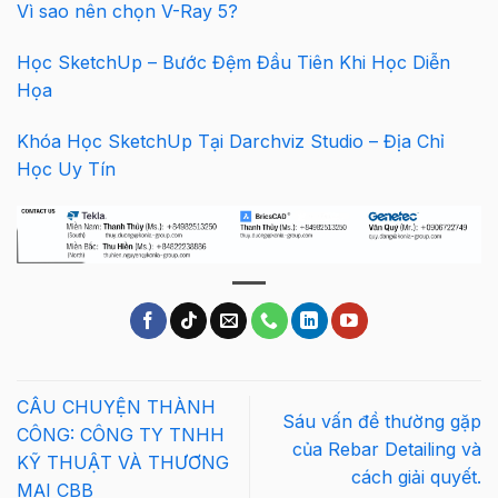
Vì sao nên chọn V-Ray 5?
Học SketchUp – Bước Đệm Đầu Tiên Khi Học Diễn
Họa
Khóa Học SketchUp Tại Darchviz Studio – Địa Chỉ
Học Uy Tín
CÂU CHUYỆN THÀNH
Sáu vấn đề thường gặp
CÔNG: CÔNG TY TNHH
của Rebar Detailing và
KỸ THUẬT VÀ THƯƠNG
cách giải quyết.
MẠI CBB