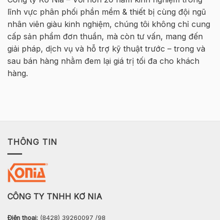
HØJGAARD
Tông
lĩnh vực phân phối phần mềm & thiết bị cùng đội ngũ
VIETNAM
Cốt
thép
nhân viên giàu kinh nghiệm, chúng tôi không chỉ cung
2026
cấp sản phẩm đơn thuần, mà còn tư vấn, mang đến
–
Hà
giải pháp, dịch vụ và hỗ trợ kỹ thuật trước – trong và
Nội
sau bán hàng nhằm đem lại giá trị tối đa cho khách
hàng.
THÔNG TIN
CÔNG TY TNHH KƠ NIA
Điện thoại:
(8428) 39260097 /98