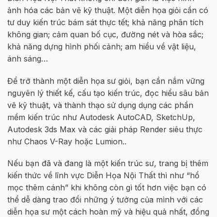
ảnh hóa các bản vẽ kỹ thuật. Một diễn họa giỏi cần có
tư duy kiến trúc bám sát thực tết; khả năng phân tích
không gian; cảm quan bố cục, đường nét và hòa sắc;
khả năng dựng hình phối cảnh; am hiểu về vật liệu,
ánh sáng…
Để trở thành một diễn họa sư giỏi, bạn cần nắm vững
nguyên lý thiết kế, cấu tạo kiến trúc, đọc hiểu sâu bản
vẽ kỹ thuật, và thành thạo sử dụng dụng các phần
mềm kiến trúc như Autodesk AutoCAD, SketchUp,
Autodesk 3ds Max và các giải pháp Render siêu thực
như Chaos V-Ray hoặc Lumion..
Nếu bạn đã và đang là một kiến trúc sư, trang bị thêm
kiến thức về lĩnh vực Diễn Họa Nội Thất thì như “hổ
mọc thêm cánh” khi không còn gì tốt hơn việc bạn có
thể dễ dàng trao đổi những ý tưởng của mình với các
diễn họa sư một cách hoàn mỹ và hiệu quả nhất, đồng