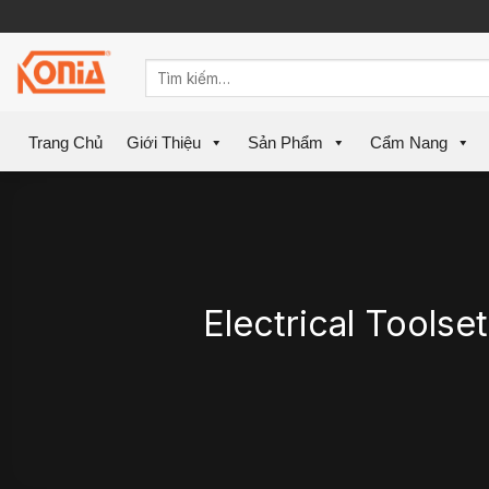
Skip
to
content
Trang Chủ
Giới Thiệu
Sản Phẩm
Cẩm Nang
Electrical Tool