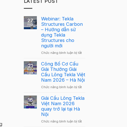
LATEST POST
Webinar: Tekla
27
Structures Carbon
Th7
– Hướng dẫn sử
dụng Tekla
Structures cho
người mới
ở
Chức năng bình luận bị tắt
Webinar:
Tekla
Công Bố Cơ Cấu
21
Structures
Giải Thưởng Giải
Th7
Carbon
Cầu Lông Tekla Việt
–
Nam 2026 – Hà Nội
Hướng
ở
Chức năng bình luận bị tắt
dẫn
Công
sử
Bố
Giải Cầu Lông Tekla
dụng
16
Cơ
Việt Nam 2026
Tekla
Th7
Cấu
quay trở lại tại Hà
Structures
Giải
Nội
cho
Thưởng
người
ở
Chức năng bình luận bị tắt
Giải
g
mới
Giải