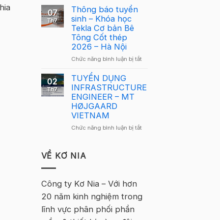
Cầu
hia
Cầu
Thông báo tuyển
Lông
07
Lông
sinh – Khóa học
Tekla
Th7
Tekla
Tekla Cơ bản Bê
Việt
Việt
Tông Cốt thép
Nam
Nam
2026 – Hà Nội
2026
2026
–
ở
Chức năng bình luận bị tắt
quay
Hà
Thông
trở
Nội
báo
TUYỂN DỤNG
lại
02
tuyển
INFRASTRUCTURE
tại
Th7
sinh
ENGINEER – MT
Hà
–
HØJGAARD
Nội
Khóa
VIETNAM
học
ở
Chức năng bình luận bị tắt
Tekla
TUYỂN
Cơ
DỤNG
bản
INFRASTRUCTURE
VỀ KƠ NIA
Bê
ENGINEER
Tông
–
Cốt
MT
Công ty Kơ Nia – Với hơn
thép
HØJGAARD
2026
20 năm kinh nghiệm trong
VIETNAM
–
lĩnh vực phân phối phần
Hà
Nội