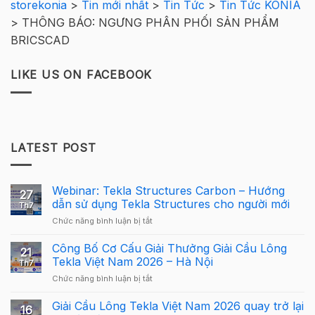
storekonia
>
Tin mới nhất
>
Tin Tức
>
Tin Tức KONIA
>
THÔNG BÁO: NGƯNG PHÂN PHỐI SẢN PHẨM
BRICSCAD
LIKE US ON FACEBOOK
LATEST POST
Webinar: Tekla Structures Carbon – Hướng
27
dẫn sử dụng Tekla Structures cho người mới
Th7
ở
Chức năng bình luận bị tắt
Webinar:
Tekla
Công Bố Cơ Cấu Giải Thưởng Giải Cầu Lông
21
Structures
Tekla Việt Nam 2026 – Hà Nội
Th7
Carbon
ở
Chức năng bình luận bị tắt
–
Công
Hướng
Bố
Giải Cầu Lông Tekla Việt Nam 2026 quay trở lại
dẫn
16
Cơ