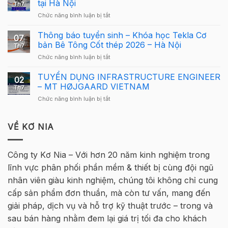
sử
tại Hà Nội
Th7
Cấu
dụng
ở
Chức năng bình luận bị tắt
Giải
Tekla
Giải
Thưởng
Structures
Cầu
Thông báo tuyển sinh – Khóa học Tekla Cơ
Giải
cho
07
Lông
Cầu
bản Bê Tông Cốt thép 2026 – Hà Nội
người
Th7
Tekla
Lông
mới
ở
Chức năng bình luận bị tắt
Việt
Tekla
Thông
Nam
Việt
báo
TUYỂN DỤNG INFRASTRUCTURE ENGINEER
2026
Nam
02
tuyển
quay
– MT HØJGAARD VIETNAM
2026
Th7
sinh
trở
–
ở
Chức năng bình luận bị tắt
–
lại
Hà
TUYỂN
Khóa
tại
Nội
DỤNG
học
Hà
INFRASTRUCTURE
VỀ KƠ NIA
Tekla
Nội
ENGINEER
Cơ
–
bản
MT
Bê
Công ty Kơ Nia – Với hơn 20 năm kinh nghiệm trong
HØJGAARD
Tông
lĩnh vực phân phối phần mềm & thiết bị cùng đội ngũ
VIETNAM
Cốt
thép
nhân viên giàu kinh nghiệm, chúng tôi không chỉ cung
2026
cấp sản phẩm đơn thuần, mà còn tư vấn, mang đến
–
Hà
giải pháp, dịch vụ và hỗ trợ kỹ thuật trước – trong và
Nội
sau bán hàng nhằm đem lại giá trị tối đa cho khách