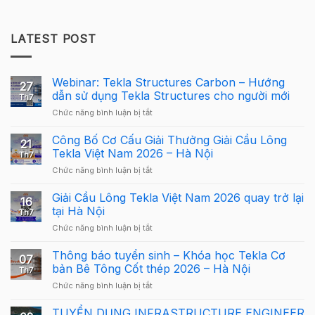
LATEST POST
Webinar: Tekla Structures Carbon – Hướng
27
dẫn sử dụng Tekla Structures cho người mới
Th7
ở
Chức năng bình luận bị tắt
Webinar:
Tekla
Công Bố Cơ Cấu Giải Thưởng Giải Cầu Lông
21
Structures
Tekla Việt Nam 2026 – Hà Nội
Th7
Carbon
ở
Chức năng bình luận bị tắt
–
Công
Hướng
Bố
Giải Cầu Lông Tekla Việt Nam 2026 quay trở lại
dẫn
16
Cơ
sử
tại Hà Nội
Th7
Cấu
dụng
ở
Chức năng bình luận bị tắt
Giải
Tekla
Giải
Thưởng
Structures
Cầu
Thông báo tuyển sinh – Khóa học Tekla Cơ
Giải
cho
07
Lông
Cầu
bản Bê Tông Cốt thép 2026 – Hà Nội
người
Th7
Tekla
Lông
mới
ở
Chức năng bình luận bị tắt
Việt
Tekla
Thông
Nam
Việt
báo
TUYỂN DỤNG INFRASTRUCTURE ENGINEER
2026
Nam