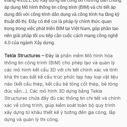
tháng 4/2021, Bộ Xây dựng đã công bố Hướng dẫn chung
áp dụng Mô hình thông tin công trình (BIM) và chi tiết áp
dụng đối với công trình dân dụng và công trình hạ tầng kỹ
thuật đô thị. Đây có thể coi là pháp lý chính thức quan
trọng trong việc phát triển BIM tại Việt Nam, góp phần tạo
nên giải pháp tối ưu tiếp cận cuộc cách mạng công nghệ
4.0 của ngành Xây dựng.
Tekla Structures –
Đây là
phần mềm Mô hình hóa
thông tin công trình (BIM) cho phép tạo và quản lý
các mô hình kết cấu 3D với chi tiết chính xác và tính
khả thi cao bất kể cấu trúc phức tạp hay loại vật liệu
nào (kết cấu thép, kết cấu bê tông cốt thép, bê tông
đúc sẵn…).
Các mô hình 3D dựng bằng Tekla
Structures chứa đầy đủ các thông tin chi tiết và chính
xác về công trình, giúp kiểm soát toàn bộ quy trình
xây dựng từ khâu thiết kế ý tưởng đến gia công, lắp
dựng và quản lý thi công.