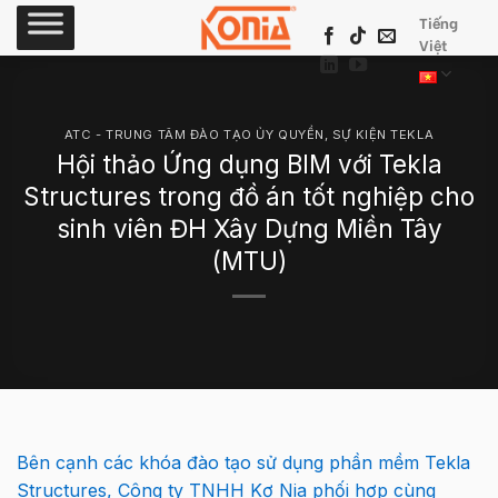
Skip
Tiếng
to
Việt
content
ATC - TRUNG TÂM ĐÀO TẠO ỦY QUYỀN
,
SỰ KIỆN TEKLA
Hội thảo Ứng dụng BIM với Tekla
Structures trong đồ án tốt nghiệp cho
sinh viên ĐH Xây Dựng Miền Tây
(MTU)
Bên cạnh các khóa đào tạo sử dụng phần mềm Tekla
Structures, Công ty TNHH Kơ Nia phối hợp cùng