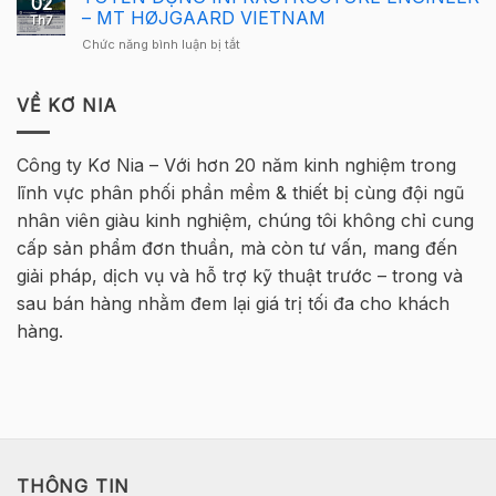
02
tuyển
quay
– MT HØJGAARD VIETNAM
2026
Th7
sinh
trở
–
ở
Chức năng bình luận bị tắt
–
lại
Hà
TUYỂN
Khóa
tại
Nội
DỤNG
học
Hà
INFRASTRUCTURE
VỀ KƠ NIA
Tekla
Nội
ENGINEER
Cơ
–
bản
MT
Bê
Công ty Kơ Nia – Với hơn 20 năm kinh nghiệm trong
HØJGAARD
Tông
lĩnh vực phân phối phần mềm & thiết bị cùng đội ngũ
VIETNAM
Cốt
thép
nhân viên giàu kinh nghiệm, chúng tôi không chỉ cung
2026
cấp sản phẩm đơn thuần, mà còn tư vấn, mang đến
–
Hà
giải pháp, dịch vụ và hỗ trợ kỹ thuật trước – trong và
Nội
sau bán hàng nhằm đem lại giá trị tối đa cho khách
hàng.
THÔNG TIN