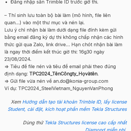
Đăng nhập sẵn Trimble ID trước giờ thi.
– Thí sinh lưu toàn bộ bài làm (mô hình, file liên
quan…) vào một thư mục và nén lại.
Lưu ý chỉ nhận bài làm dưới dạng file đính kèm gửi
bằng email đăng ký dự thi không chấp nhận các hình
thức gửi qua Zalo, link drive… Hạn chót nhận bài làm
là ngay thời điểm kết thúc giờ thi: 16g30 ngày
23/08/2024.
=> Tiêu đề file nén và tiêu đề email phải theo đúng
định dạng:
TPC2024_TênCôngty_Họvàtên
.
=> Gửi file vừa nén về an.do@konia-group.com
Ví dụ: TPC2024_SteelVietnam_NguyenVanPhong
Xem
Hướng dẫn tạo tài khoản Trimble ID, lấy license
Student, cài đặt, kích hoạt phần mềm Tekla Structures
Dùng thử
Tekla Structures license cao cấp nhất
Diamond miễn phí