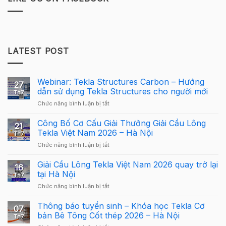
LATEST POST
Webinar: Tekla Structures Carbon – Hướng
27
dẫn sử dụng Tekla Structures cho người mới
Th7
ở
Chức năng bình luận bị tắt
Webinar:
Tekla
Công Bố Cơ Cấu Giải Thưởng Giải Cầu Lông
21
Structures
Tekla Việt Nam 2026 – Hà Nội
Th7
Carbon
ở
Chức năng bình luận bị tắt
–
Công
Hướng
Bố
Giải Cầu Lông Tekla Việt Nam 2026 quay trở lại
dẫn
16
Cơ
sử
tại Hà Nội
Th7
Cấu
dụng
ở
Chức năng bình luận bị tắt
Giải
Tekla
Giải
Thưởng
Structures
Cầu
Thông báo tuyển sinh – Khóa học Tekla Cơ
Giải
cho
07
Lông
Cầu
bản Bê Tông Cốt thép 2026 – Hà Nội
người
Th7
Tekla
Lông
mới