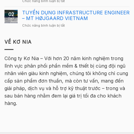
ở
Chức năng bình luận bị tắt
Việt
Tekla
Thông
Nam
Việt
báo
TUYỂN DỤNG INFRASTRUCTURE ENGINEER
2026
Nam
02
tuyển
quay
– MT HØJGAARD VIETNAM
2026
Th7
sinh
trở
–
ở
Chức năng bình luận bị tắt
–
lại
Hà
TUYỂN
Khóa
tại
Nội
DỤNG
học
Hà
INFRASTRUCTURE
VỀ KƠ NIA
Tekla
Nội
ENGINEER
Cơ
–
bản
MT
Bê
Công ty Kơ Nia – Với hơn 20 năm kinh nghiệm trong
HØJGAARD
Tông
lĩnh vực phân phối phần mềm & thiết bị cùng đội ngũ
VIETNAM
Cốt
thép
nhân viên giàu kinh nghiệm, chúng tôi không chỉ cung
2026
cấp sản phẩm đơn thuần, mà còn tư vấn, mang đến
–
Hà
giải pháp, dịch vụ và hỗ trợ kỹ thuật trước – trong và
Nội
sau bán hàng nhằm đem lại giá trị tối đa cho khách
hàng.