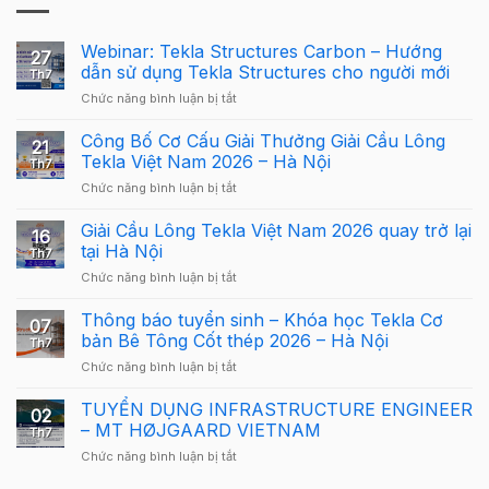
Webinar: Tekla Structures Carbon – Hướng
27
dẫn sử dụng Tekla Structures cho người mới
Th7
ở
Chức năng bình luận bị tắt
Webinar:
Tekla
Công Bố Cơ Cấu Giải Thưởng Giải Cầu Lông
21
Structures
Tekla Việt Nam 2026 – Hà Nội
Th7
Carbon
ở
Chức năng bình luận bị tắt
–
Công
Hướng
Bố
Giải Cầu Lông Tekla Việt Nam 2026 quay trở lại
dẫn
16
Cơ
sử
tại Hà Nội
Th7
Cấu
dụng
ở
Chức năng bình luận bị tắt
Giải
Tekla
Giải
Thưởng
Structures
Cầu
Thông báo tuyển sinh – Khóa học Tekla Cơ
Giải
cho
07
Lông
Cầu
bản Bê Tông Cốt thép 2026 – Hà Nội
người
Th7
Tekla
Lông
mới
ở
Chức năng bình luận bị tắt
Việt
Tekla
Thông
Nam
Việt
báo
TUYỂN DỤNG INFRASTRUCTURE ENGINEER
2026
Nam
02
tuyển
quay
– MT HØJGAARD VIETNAM
2026
Th7
sinh
trở
–
ở
Chức năng bình luận bị tắt
–
lại
Hà
TUYỂN
Khóa
tại
Nội