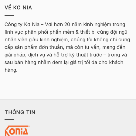
DỤNG
học
Hà
INFRASTRUCTURE
VỀ KƠ NIA
Tekla
Nội
ENGINEER
Cơ
–
bản
MT
Bê
Công ty Kơ Nia – Với hơn 20 năm kinh nghiệm trong
HØJGAARD
Tông
lĩnh vực phân phối phần mềm & thiết bị cùng đội ngũ
VIETNAM
Cốt
thép
nhân viên giàu kinh nghiệm, chúng tôi không chỉ cung
2026
cấp sản phẩm đơn thuần, mà còn tư vấn, mang đến
–
Hà
giải pháp, dịch vụ và hỗ trợ kỹ thuật trước – trong và
Nội
sau bán hàng nhằm đem lại giá trị tối đa cho khách
hàng.
THÔNG TIN