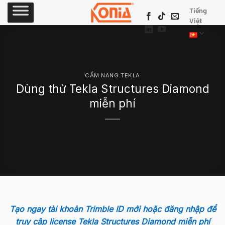
Skip
Tiếng
to
Việt
content
CẨM NANG TEKLA
Dùng thử Tekla Structures Diamond
miễn phí
Tạo ngay tài khoản Trimble ID mới hoặc đăng nhập để
truy cập license Tekla Structures Diamond miễn phí