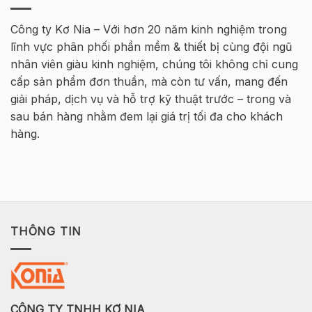
Cơ
–
bản
MT
Bê
Công ty Kơ Nia – Với hơn 20 năm kinh nghiệm trong
HØJGAARD
Tông
lĩnh vực phân phối phần mềm & thiết bị cùng đội ngũ
VIETNAM
Cốt
thép
nhân viên giàu kinh nghiệm, chúng tôi không chỉ cung
2026
cấp sản phẩm đơn thuần, mà còn tư vấn, mang đến
–
Hà
giải pháp, dịch vụ và hỗ trợ kỹ thuật trước – trong và
Nội
sau bán hàng nhằm đem lại giá trị tối đa cho khách
hàng.
THÔNG TIN
CÔNG TY TNHH KƠ NIA