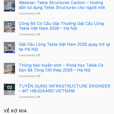
Webinar: Tekla Structures Carbon – Hướng
27
dẫn sử dụng Tekla Structures cho người mới
Jul
on
Comments Off
Webinar:
Tekla
Công Bố Cơ Cấu Giải Thưởng Giải Cầu Lông
21
Structures
Tekla Việt Nam 2026 – Hà Nội
Jul
Carbon
on
Comments Off
–
Công
Hướng
Bố
Giải Cầu Lông Tekla Việt Nam 2026 quay trở lại
dẫn
16
Cơ
sử
tại Hà Nội
Jul
Cấu
dụng
on
Comments Off
Giải
Tekla
Giải
Thưởng
Structures
Cầu
Thông báo tuyển sinh – Khóa học Tekla Cơ
Giải
cho
07
Lông
Cầu
bản Bê Tông Cốt thép 2026 – Hà Nội
người
Jul
Tekla
Lông
mới
on
Comments Off
Việt
Tekla
Thông
Nam
Việt
báo
TUYỂN DỤNG INFRASTRUCTURE ENGINEER
2026
Nam
02
tuyển
quay
– MT HØJGAARD VIETNAM
2026
Jul
sinh
trở
–
on
Comments Off
–
lại
Hà
TUYỂN
Khóa
tại
Nội
DỤNG
học
Hà
INFRASTRUCTURE
VỀ KƠ NIA
Tekla
Nội
ENGINEER