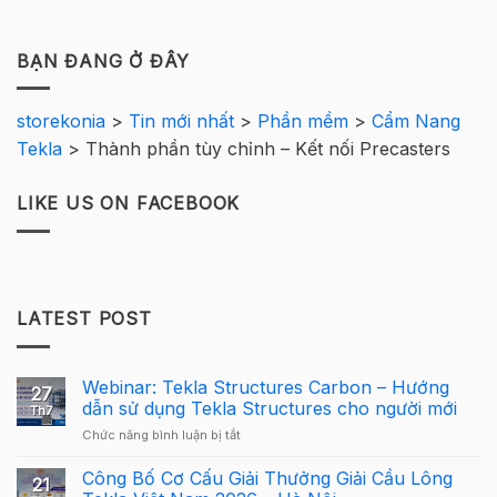
BẠN ĐANG Ở ĐÂY
storekonia
>
Tin mới nhất
>
Phần mềm
>
Cẩm Nang
Tekla
>
Thành phần tùy chỉnh – Kết nối Precasters
LIKE US ON FACEBOOK
LATEST POST
Webinar: Tekla Structures Carbon – Hướng
27
dẫn sử dụng Tekla Structures cho người mới
Th7
ở
Chức năng bình luận bị tắt
Webinar:
Tekla
Công Bố Cơ Cấu Giải Thưởng Giải Cầu Lông
21
Structures