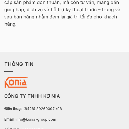
cấp sản phẩm đơn thuần, mà còn tư vấn, mang đến
–
Hà
giải pháp, dịch vụ và hỗ trợ kỹ thuật trước – trong và
Nội
sau bán hàng nhằm đem lại giá trị tối đa cho khách
hàng.
THÔNG TIN
CÔNG TY TNHH KƠ NIA
Điện thoại:
(8428) 39260097 /98
Email:
info@konia-group.com