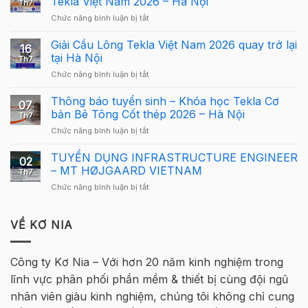
Tekla Việt Nam 2026 – Hà Nội
Th7
Carbon
ở
Chức năng bình luận bị tắt
–
Công
Hướng
Bố
Giải Cầu Lông Tekla Việt Nam 2026 quay trở lại
dẫn
16
Cơ
sử
tại Hà Nội
Th7
Cấu
dụng
ở
Chức năng bình luận bị tắt
Giải
Tekla
Giải
Thưởng
Structures
Cầu
Thông báo tuyển sinh – Khóa học Tekla Cơ
Giải
cho
07
Lông
Cầu
bản Bê Tông Cốt thép 2026 – Hà Nội
người
Th7
Tekla
Lông
mới
ở
Chức năng bình luận bị tắt
Việt
Tekla
Thông
Nam
Việt
báo
TUYỂN DỤNG INFRASTRUCTURE ENGINEER
2026
Nam
02
tuyển
quay
– MT HØJGAARD VIETNAM
2026
Th7
sinh
trở
–
ở
Chức năng bình luận bị tắt
–
lại
Hà
TUYỂN
Khóa
tại
Nội
DỤNG
học
Hà
INFRASTRUCTURE
VỀ KƠ NIA
Tekla
Nội
ENGINEER
Cơ
–
bản
MT
Bê
Công ty Kơ Nia – Với hơn 20 năm kinh nghiệm trong
HØJGAARD
Tông
lĩnh vực phân phối phần mềm & thiết bị cùng đội ngũ
VIETNAM
Cốt
thép
nhân viên giàu kinh nghiệm, chúng tôi không chỉ cung
2026