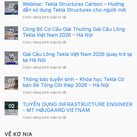
Webinar: Tekla Structures Carbon – Hướng
27
dẫn sử dụng Tekla Structures cho người mới
Th7
ở
Chức năng bình luận bị tắt
Webinar:
Tekla
Công Bố Cơ Cấu Giải Thưởng Giải Cầu Lông
21
Structures
Tekla Việt Nam 2026 – Hà Nội
Th7
Carbon
ở
Chức năng bình luận bị tắt
–
Công
Hướng
Bố
Giải Cầu Lông Tekla Việt Nam 2026 quay trở lại
dẫn
16
Cơ
sử
tại Hà Nội
Th7
Cấu
dụng
ở
Chức năng bình luận bị tắt
Giải
Tekla
Giải
Thưởng
Structures
Cầu
Thông báo tuyển sinh – Khóa học Tekla Cơ
Giải
cho
07
Lông
Cầu
bản Bê Tông Cốt thép 2026 – Hà Nội
người
Th7
Tekla
Lông
mới
ở
Chức năng bình luận bị tắt
Việt
Tekla
Thông
Nam
Việt
báo
TUYỂN DỤNG INFRASTRUCTURE ENGINEER
2026
Nam
02
tuyển
quay
– MT HØJGAARD VIETNAM
2026
Th7
sinh
trở
–
ở
Chức năng bình luận bị tắt
–
lại
Hà
TUYỂN
Khóa
tại
Nội
DỤNG
học
Hà
INFRASTRUCTURE
VỀ KƠ NIA
Tekla
Nội