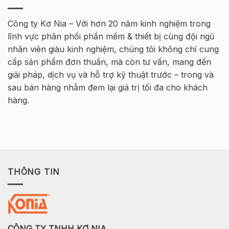
ENGINEER
Cơ
–
bản
MT
Bê
Công ty Kơ Nia – Với hơn 20 năm kinh nghiệm trong
HØJGAARD
Tông
lĩnh vực phân phối phần mềm & thiết bị cùng đội ngũ
VIETNAM
Cốt
thép
nhân viên giàu kinh nghiệm, chúng tôi không chỉ cung
2026
cấp sản phẩm đơn thuần, mà còn tư vấn, mang đến
–
Hà
giải pháp, dịch vụ và hỗ trợ kỹ thuật trước – trong và
Nội
sau bán hàng nhằm đem lại giá trị tối đa cho khách
hàng.
THÔNG TIN
CÔNG TY TNHH KƠ NIA