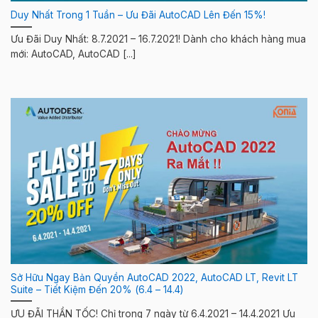
Duy Nhất Trong 1 Tuần – Ưu Đãi AutoCAD Lên Đến 15%!
Ưu Đãi Duy Nhất: 8.7.2021 – 16.7.2021! Dành cho khách hàng mua
mới: AutoCAD, AutoCAD [...]
Sở Hữu Ngay Bản Quyền AutoCAD 2022, AutoCAD LT, Revit LT
Suite – Tiết Kiệm Đến 20% (6.4 – 14.4)
ƯU ĐÃI THẦN TỐC! Chỉ trong 7 ngày từ 6.4.2021 – 14.4.2021 Ưu