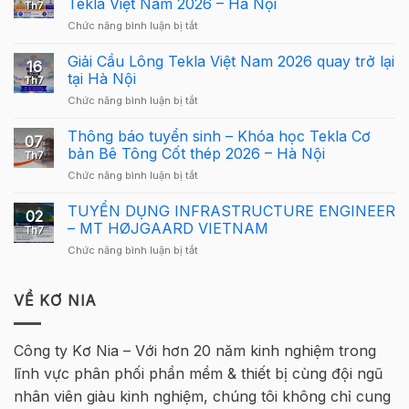
Tekla Việt Nam 2026 – Hà Nội
Th7
Carbon
ở
Chức năng bình luận bị tắt
–
Công
Hướng
Bố
Giải Cầu Lông Tekla Việt Nam 2026 quay trở lại
dẫn
16
Cơ
sử
tại Hà Nội
Th7
Cấu
dụng
ở
Chức năng bình luận bị tắt
Giải
Tekla
Giải
Thưởng
Structures
Cầu
Thông báo tuyển sinh – Khóa học Tekla Cơ
Giải
cho
07
Lông
Cầu
bản Bê Tông Cốt thép 2026 – Hà Nội
người
Th7
Tekla
Lông
mới
ở
Chức năng bình luận bị tắt
Việt
Tekla
Thông
Nam
Việt
báo
TUYỂN DỤNG INFRASTRUCTURE ENGINEER
2026
Nam
02
tuyển
quay
– MT HØJGAARD VIETNAM
2026
Th7
sinh
trở
–
ở
Chức năng bình luận bị tắt
–
lại
Hà
TUYỂN
Khóa
tại
Nội
DỤNG
học
Hà
INFRASTRUCTURE
VỀ KƠ NIA
Tekla
Nội
ENGINEER
Cơ
–
bản
MT
Bê
Công ty Kơ Nia – Với hơn 20 năm kinh nghiệm trong
HØJGAARD
Tông
lĩnh vực phân phối phần mềm & thiết bị cùng đội ngũ
VIETNAM
Cốt
thép
nhân viên giàu kinh nghiệm, chúng tôi không chỉ cung
2026