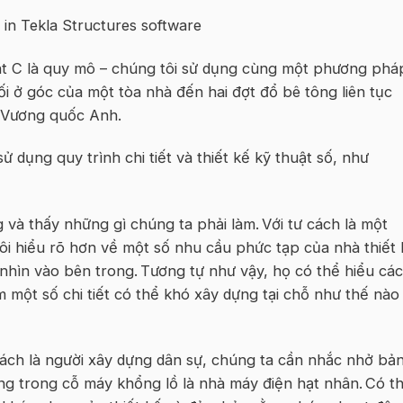
nt C là quy mô – chúng tôi sử dụng cùng một phương phá
hối ở góc của một tòa nhà đến hai đợt đổ bê tông liên tục
a Vương quốc Anh.
sử dụng quy trình chi tiết và thiết kế kỹ thuật số, như
 và thấy những gì chúng ta phải làm. Với tư cách là một
i hiểu rõ hơn về một số nhu cầu phức tạp của nhà thiết 
hìn vào bên trong. Tương tự như vậy, họ có thể hiểu các
 một số chi tiết có thể khó xây dựng tại chỗ như thế nào
ư cách là người xây dựng dân sự, chúng ta cần nhắc nhở bả
ng trong cỗ máy khổng lồ là nhà máy điện hạt nhân. Có t