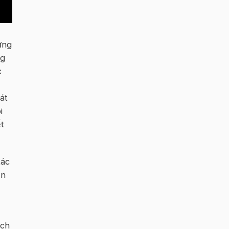
ứng
ng
c
át
i
ết
tác
ần
ách