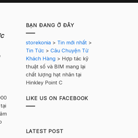
BẠN ĐANG Ở ĐÂY
ợc
storekonia
>
Tin mới nhất
>
Tin Tức
>
Câu Chuyện Từ
Khách Hàng
>
Hợp tác kỹ
thuật số và BIM mang lại
chất lượng hạt nhân tại
Hinkley Point C
000
LIKE US ON FACEBOOK
 tại
đảm
o
LATEST POST