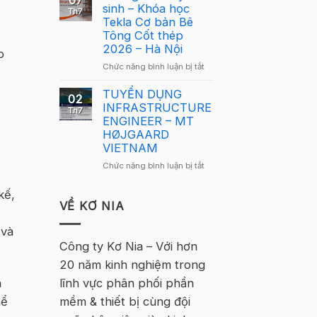
07
Lông
sinh – Khóa học
Tekla
Th7
Tekla
Tekla Cơ bản Bê
Việt
Việt
Tông Cốt thép
Nam
Nam
2026 – Hà Nội
2026
p
2026
–
ở
Chức năng bình luận bị tắt
quay
Hà
Thông
trở
Nội
báo
TUYỂN DỤNG
lại
02
tuyển
INFRASTRUCTURE
tại
Th7
sinh
ENGINEER – MT
Hà
–
HØJGAARD
Nội
Khóa
VIETNAM
học
ở
Chức năng bình luận bị tắt
Tekla
TUYỂN
Cơ
DỤNG
kế,
bản
INFRASTRUCTURE
VỀ KƠ NIA
Bê
ENGINEER
Tông
–
 và
Cốt
MT
Công ty Kơ Nia – Với hơn
thép
HØJGAARD
2026
20 năm kinh nghiệm trong
VIETNAM
–
lĩnh vực phân phối phần
n
Hà
Nội
mềm & thiết bị cùng đội
hể