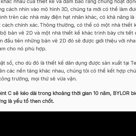
p khác nhau của thiết kế và đảm bảo rằng chúng hoạt độn
ằng cách nhìn vào mô hình 3D, chúng ta mới có thể làm đư
inh trên các nhà máy điện hạt nhân khác, có khả năng là
cách chính xác. Thông thường, có thể có một nhà thiết 
t bộ bản vẽ 2D và một nhà thiết kế khác trình bày chi tiết 
n đầu tiên những bản vẽ 2D đó sẽ được giới thiệu với nha
làm cho nó phù hợp.
t số, cho dù đó là thiết kế dân dụng được sản xuất tại Te
rên các nền tảng khác nhau, chúng tôi có thể kết hợp ch
công trường, mọi thứ sẽ vừa vặn.
oint C sẽ kéo dài trong khoảng thời gian 10 năm, BYLOR bi
ứng là yếu tố then chốt.