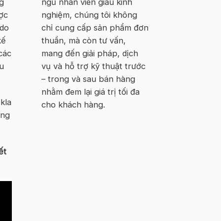
ngũ nhân viên giàu kinh
g
nghiệm, chúng tôi không
ợc
chỉ cung cấp sản phẩm đơn
 do
thuần, mà còn tư vấn,
kế
mang đến giải pháp, dịch
các
vụ và hỗ trợ kỹ thuật trước
u
– trong và sau bán hàng
nhằm đem lại giá trị tối đa
kla
cho khách hàng.
úng
ết