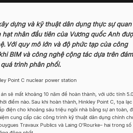
 xây dựng và kỹ thuật dân dụng thực sự quan
n hạt nhân đầu tiên của Vương quốc Anh đư
ệ. Với quy mô lớn và độ phức tạp của công
 khi BIM và công nghệ cộng tác dựa trên đám
quá trình phân phối.
 án sẽ mất khoảng 10 năm để hoàn thành, với ước tính 5.
 thời điểm nào. Sau khi hoàn thành,
Hinkley Point C
, tọa lạc
ấp điện cho khoảng sáu triệu ngôi nhà bằng sự an toàn, 
 nhiệm cung cấp các công trình kỹ thuật dân dụng chính ch
ouygues Travaux Publics và Laing O’Rourke– hai trong số
năng động nhất.