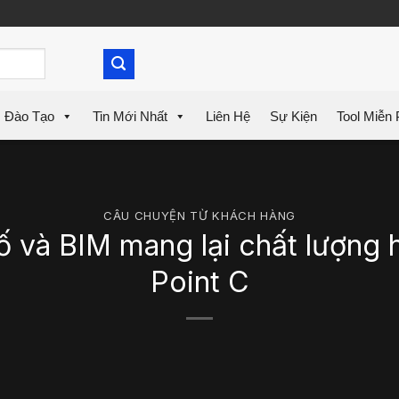
Đào Tạo
Tin Mới Nhất
Liên Hệ
Sự Kiện
Tool Miễn 
CÂU CHUYỆN TỪ KHÁCH HÀNG
ố và BIM mang lại chất lượng h
Point C