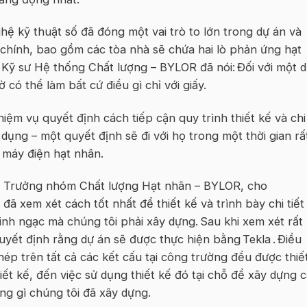
ệ kỹ thuật số đã đóng một vai trò to lớn trong dự án và
chính, bao gồm các tòa nhà sẽ chứa hai lò phản ứng hạt
, Kỹ sư Hệ thống Chất lượng – BYLOR đã nói: Đối với một 
có thể làm bất cứ điều gì chỉ với giấy.
iệm vụ quyết định cách tiếp cận quy trình thiết kế và chi
ụng – một quyết định sẽ đi với họ trong một thời gian rấ
à máy điện hạt nhân.
& Trưởng nhóm Chất lượng Hạt nhân – BYLOR, cho
 đã xem xét cách tốt nhất để thiết kế và trình bày chi tiết
inh ngạc mà chúng tôi phải xây dựng. Sau khi xem xét rất
quyết định rằng dự án sẽ được thực hiện bằng
Tekla
. Điều
thép trên tất cả các kết cấu tại công trường đều được thiế
hiết kế, đến việc sử dụng thiết kế đó tại chỗ để xây dựng 
ng gì chúng tôi đã xây dựng.