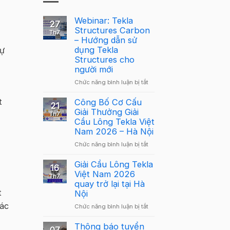
Webinar: Tekla
27
Structures Carbon
Th7
– Hướng dẫn sử
dụng Tekla
dự
Structures cho
người mới
ở
Chức năng bình luận bị tắt
Webinar:
t
Tekla
Công Bố Cơ Cấu
21
Structures
Giải Thưởng Giải
Th7
Carbon
Cầu Lông Tekla Việt
–
Nam 2026 – Hà Nội
Hướng
ở
Chức năng bình luận bị tắt
dẫn
Công
sử
Bố
Giải Cầu Lông Tekla
dụng
16
Cơ
Việt Nam 2026
Tekla
Th7
Cấu
quay trở lại tại Hà
Structures
Giải
t
Nội
cho
Thưởng
người
các
ở
Chức năng bình luận bị tắt
Giải
mới
Giải
Cầu
Cầu
Thông báo tuyển
Lông