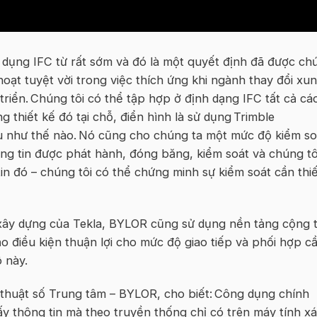
 dụng IFC từ rất sớm và đó là một quyết định đã được ch
 hoạt tuyệt vời trong việc thích ứng khi ngành thay đổi xu
triển. Chúng tôi có thể tập hợp ở định dạng IFC tất cả cá
g thiết kế đó tại chỗ, điển hình là sử dụng
Trimble
u như thế nào. Nó cũng cho chúng ta một mức độ kiểm so
hông tin được phát hành, đóng băng, kiểm soát và chúng tô
 tin đó – chúng tôi có thể chứng minh sự kiểm soát cần thi
ây dựng của Tekla, BYLOR cũng sử dụng nền tảng cộng 
o điều kiện thuận lợi cho mức độ giao tiếp và phối hợp c
 này.
thuật số Trung tâm – BYLOR, cho biết: Công dụng chính
lấy thông tin mà theo truyền thống chỉ có trên máy tính x