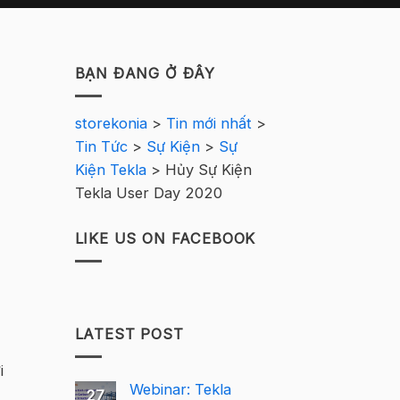
BẠN ĐANG Ở ĐÂY
storekonia
>
Tin mới nhất
>
Tin Tức
>
Sự Kiện
>
Sự
Kiện Tekla
>
Hủy Sự Kiện
Tekla User Day 2020
LIKE US ON FACEBOOK
LATEST POST
i
Webinar: Tekla
27