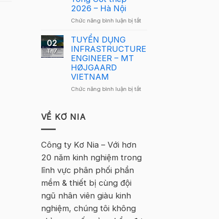
Nam
2026 – Hà Nội
2026
2026
–
ở
Chức năng bình luận bị tắt
quay
Hà
Thông
trở
Nội
báo
TUYỂN DỤNG
lại
02
tuyển
INFRASTRUCTURE
tại
Th7
sinh
ENGINEER – MT
Hà
–
HØJGAARD
Nội
Khóa
VIETNAM
học
ở
Chức năng bình luận bị tắt
Tekla
TUYỂN
Cơ
DỤNG
bản
INFRASTRUCTURE
VỀ KƠ NIA
Bê
ENGINEER
Tông
–
Cốt
MT
Công ty Kơ Nia – Với hơn
thép
HØJGAARD
2026
20 năm kinh nghiệm trong
VIETNAM
–
lĩnh vực phân phối phần
Hà
Nội
mềm & thiết bị cùng đội
ngũ nhân viên giàu kinh
nghiệm, chúng tôi không