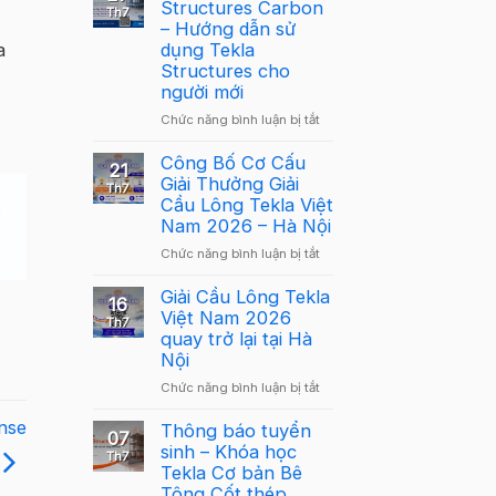
Structures Carbon
Th7
– Hướng dẫn sử
a
dụng Tekla
Structures cho
người mới
ở
Chức năng bình luận bị tắt
Webinar:
Tekla
Công Bố Cơ Cấu
21
Structures
Giải Thưởng Giải
Th7
Carbon
Cầu Lông Tekla Việt
–
Nam 2026 – Hà Nội
Hướng
ở
Chức năng bình luận bị tắt
dẫn
Công
sử
Bố
Giải Cầu Lông Tekla
dụng
16
Cơ
Việt Nam 2026
Tekla
Th7
Cấu
quay trở lại tại Hà
Structures
Giải
Nội
cho
Thưởng
người
ở
Chức năng bình luận bị tắt
Giải
mới
Giải
Cầu
nse
Cầu
Thông báo tuyển
Lông
07
Lông
sinh – Khóa học
Tekla
Th7
Tekla
Tekla Cơ bản Bê
Việt
Việt
Tông Cốt thép
Nam