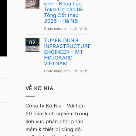
07
Lông
sinh – Khóa học
Tekla
Th7
Tekla
Tekla Cơ bản Bê
Việt
Việt
Tông Cốt thép
Nam
Nam
2026 – Hà Nội
2026
2026
–
ở
Chức năng bình luận bị tắt
quay
Hà
Thông
trở
Nội
báo
TUYỂN DỤNG
lại
02
tuyển
INFRASTRUCTURE
tại
Th7
sinh
ENGINEER – MT
Hà
–
HØJGAARD
Nội
Khóa
VIETNAM
học
ở
Chức năng bình luận bị tắt
Tekla
TUYỂN
Cơ
DỤNG
bản
INFRASTRUCTURE
VỀ KƠ NIA
Bê
ENGINEER
Tông
–
Cốt
MT
Công ty Kơ Nia – Với hơn
thép
HØJGAARD
2026
20 năm kinh nghiệm trong
VIETNAM
–
lĩnh vực phân phối phần
Hà
Nội
mềm & thiết bị cùng đội