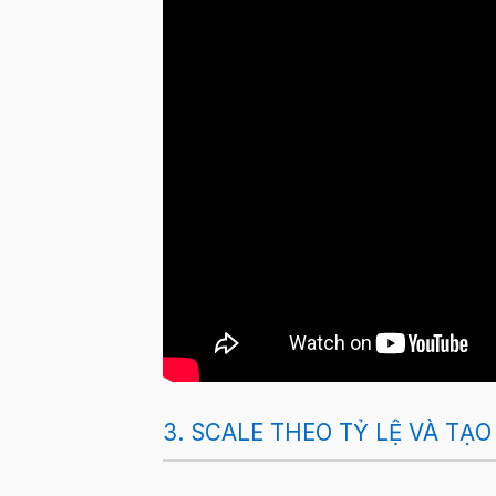
3. SCALE THEO TỶ LỆ VÀ TẠ