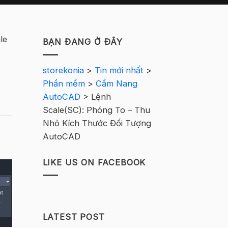
le
BẠN ĐANG Ở ĐÂY
storekonia
>
Tin mới nhất
>
Phần mềm
>
Cẩm Nang
AutoCAD
>
Lệnh
Scale(SC): Phóng To – Thu
Nhỏ Kích Thước Đối Tượng
AutoCAD
LIKE US ON FACEBOOK
LATEST POST