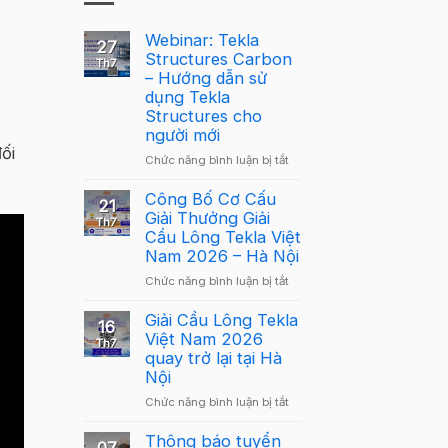
Webinar: Tekla
27
Structures Carbon
Th7
– Hướng dẫn sử
dụng Tekla
Structures cho
người mới
ối
ở
Chức năng bình luận bị tắt
Webinar:
Tekla
Công Bố Cơ Cấu
21
Structures
Giải Thưởng Giải
Th7
Carbon
Cầu Lông Tekla Việt
–
Nam 2026 – Hà Nội
Hướng
ở
Chức năng bình luận bị tắt
dẫn
Công
sử
Bố
Giải Cầu Lông Tekla
dụng
16
Cơ
Việt Nam 2026
Tekla
Th7
Cấu
quay trở lại tại Hà
Structures
Giải
Nội
cho
Thưởng
người
ở
Chức năng bình luận bị tắt
Giải
mới
Giải
Cầu
Cầu
Thông báo tuyển
Lông