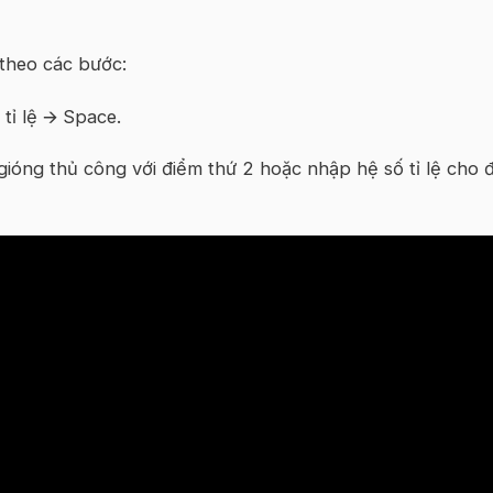
 theo các bước:
tỉ lệ
🡪
Space.
ióng thủ công với điểm thứ 2 hoặc nhập hệ số tỉ lệ cho đ