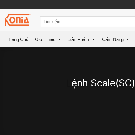
Skip
to
content
Trang Chủ
Giới Thiệu
Sản Phẩm
Cẩm Nang
Lệnh Scale(SC