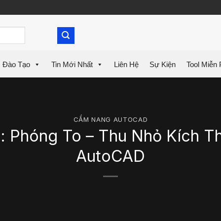
Đào Tạo
Tin Mới Nhất
Liên Hệ
Sự Kiện
Tool Miễn 
CẨM NANG AUTOCAD
): Phóng To – Thu Nhỏ Kích T
AutoCAD