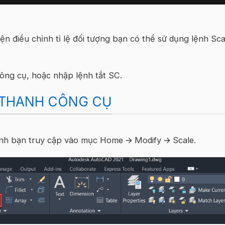
 điều chỉnh tỉ lệ đối tượng bạn có thể sử dụng lệnh Sca
công cụ, hoặc nhập lệnh tắt SC.
N THANH CÔNG CỤ
lệnh bạn truy cập vào mục Home
🡪
Modify
🡪
Scale.