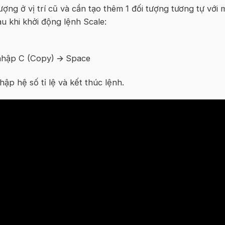
ượng ở vị trí cũ và cần tạo thêm 1 đối tượng tương tự với 
au khi khởi động lệnh Scale:
nhập C (Copy) 🡪 Space
p hệ số tỉ lệ và kết thúc lệnh.