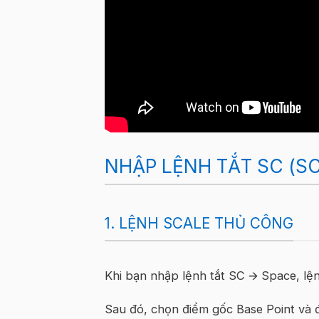
NHẬP LỆNH TẮT SC (SC
1. LỆNH SCALE THỦ CÔNG
Khi bạn nhập lệnh tắt SC
🡪
Space, lện
Sau đó, chọn điểm gốc Base Point và đi