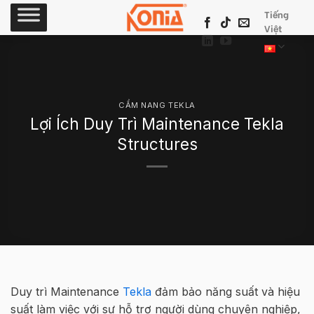
Skip
Tiếng
to
Việt
content
CẨM NANG TEKLA
Lợi Ích Duy Trì Maintenance Tekla
Structures
Duy trì Maintenance
Tekla
đảm bảo năng suất và hiệu
suất làm việc với sự hỗ trợ người dùng chuyên nghiệp,