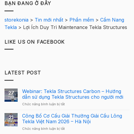
BẠN ĐANG Ở ĐÂY
storekonia
>
Tin mới nhất
>
Phần mềm
>
Cẩm Nang
Tekla
>
Lợi Ích Duy Trì Maintenance Tekla Structures
LIKE US ON FACEBOOK
LATEST POST
Webinar: Tekla Structures Carbon – Hướng
27
dẫn sử dụng Tekla Structures cho người mới
Th7
ở
Chức năng bình luận bị tắt
Webinar:
Tekla
Công Bố Cơ Cấu Giải Thưởng Giải Cầu Lông
21
Structures
Tekla Việt Nam 2026 – Hà Nội
Th7
Carbon
ở
Chức năng bình luận bị tắt
–
Công