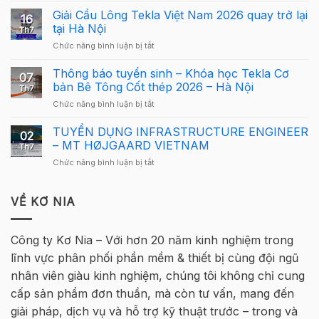
Hướng
Bố
Giải Cầu Lông Tekla Việt Nam 2026 quay trở lại
dẫn
16
Cơ
sử
tại Hà Nội
Th7
Cấu
dụng
ở
Chức năng bình luận bị tắt
Giải
Tekla
Giải
Thưởng
Structures
Cầu
Thông báo tuyển sinh – Khóa học Tekla Cơ
Giải
cho
07
Lông
Cầu
bản Bê Tông Cốt thép 2026 – Hà Nội
người
Th7
Tekla
Lông
mới
ở
Chức năng bình luận bị tắt
Việt
Tekla
Thông
Nam
Việt
báo
TUYỂN DỤNG INFRASTRUCTURE ENGINEER
2026
Nam
02
tuyển
quay
– MT HØJGAARD VIETNAM
2026
Th7
sinh
trở
–
ở
Chức năng bình luận bị tắt
–
lại
Hà
TUYỂN
Khóa
tại
Nội
DỤNG
học
Hà
INFRASTRUCTURE
VỀ KƠ NIA
Tekla
Nội
ENGINEER
Cơ
–
bản
MT
Bê
Công ty Kơ Nia – Với hơn 20 năm kinh nghiệm trong
HØJGAARD
Tông
lĩnh vực phân phối phần mềm & thiết bị cùng đội ngũ
VIETNAM
Cốt
thép
nhân viên giàu kinh nghiệm, chúng tôi không chỉ cung
2026
cấp sản phẩm đơn thuần, mà còn tư vấn, mang đến
–
Hà
giải pháp, dịch vụ và hỗ trợ kỹ thuật trước – trong và