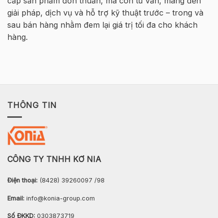
cấp sản phẩm đơn thuần, mà còn tư vấn, mang đến
–
Hà
giải pháp, dịch vụ và hỗ trợ kỹ thuật trước – trong và
Nội
sau bán hàng nhằm đem lại giá trị tối đa cho khách
hàng.
THÔNG TIN
CÔNG TY TNHH KƠ NIA
Điện thoại:
(8428) 39260097 /98
Email:
info@konia-group.com
Số ĐKKD:
0303873719