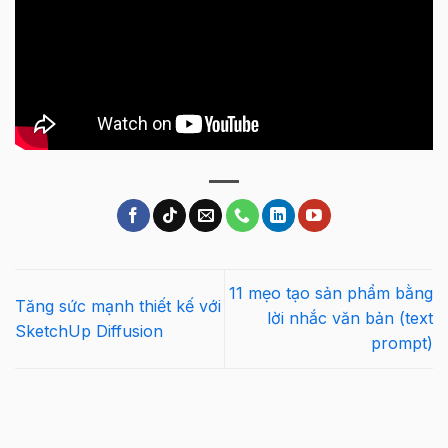
11 mẹo tạo sản phẩm bằng
Tăng sức mạnh thiết kế với
lời nhắc văn bản (text
SketchUp Diffusion
prompt)