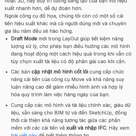
hoặc 3D, hãy duy trì luồng sáng tạo của bạn với hiệu
suất nhanh hơn, dễ dự đoán hơn.
Ngoài công cụ đồ họa, chúng tôi còn có một số cải
tiến hiệu suất khác mà cả người dùng mới và chuyên
gia lâu năm đều sẽ hào hứng.
Draft Mode
mới trong LayOut giúp tiết kiệm năng
lượng xử lý, cho phép bạn điều hướng các mô hình
đang hoạt động một cách hiệu quả trong khi vẫn có
tùy chọn xuất tài liệu có độ phân giải cao khi cần.
Các bản
cập nhật mô hình cốt lõi
cung cấp chức
năng cải tiến của công cụ Move và khả năng suy
luận nâng cao để giảm nhiễu hình ảnh và hợp lý
hóa quy trình làm việc hàng ngày của bạn.
Cung cấp các mô hình và tài liệu chính xác, giàu dữ
liệu, sẵn sàng cho BIM từ và đến SketchUp, đồng
thời cải thiện khả năng tương tác giữa các phần
mềm với các cải tiến về
xuất và nhập IFC
. Hãy xem
bài viết này
để biết thêm thông tin.