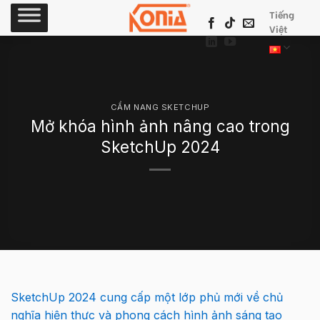
Skip
Tiếng
to
Việt
content
CẨM NANG SKETCHUP
Mở khóa hình ảnh nâng cao trong
SketchUp 2024
SketchUp 2024 cung cấp một lớp phủ mới về chủ
nghĩa hiện thực và phong cách hình ảnh sáng tạo