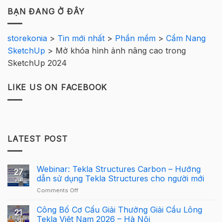
BẠN ĐANG Ở ĐÂY
storekonia
>
Tin mới nhất
>
Phần mềm
>
Cẩm Nang
SketchUp
>
Mở khóa hình ảnh nâng cao trong
SketchUp 2024
LIKE US ON FACEBOOK
LATEST POST
Webinar: Tekla Structures Carbon – Hướng
27
dẫn sử dụng Tekla Structures cho người mới
Jul
on
Comments Off
Webinar:
Tekla
Công Bố Cơ Cấu Giải Thưởng Giải Cầu Lông
21
Structures
Tekla Việt Nam 2026 – Hà Nội
Jul