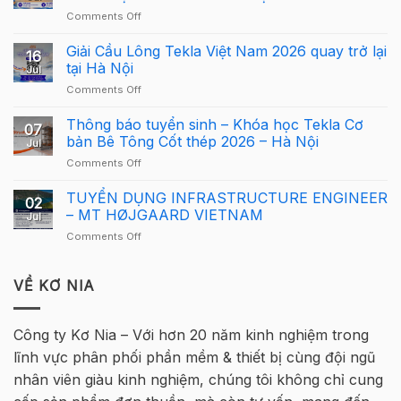
Carbon
on
Comments Off
–
Công
Hướng
Bố
Giải Cầu Lông Tekla Việt Nam 2026 quay trở lại
dẫn
16
Cơ
sử
tại Hà Nội
Jul
Cấu
dụng
on
Comments Off
Giải
Tekla
Giải
Thưởng
Structures
Cầu
Thông báo tuyển sinh – Khóa học Tekla Cơ
Giải
cho
07
Lông
Cầu
bản Bê Tông Cốt thép 2026 – Hà Nội
người
Jul
Tekla
Lông
mới
on
Comments Off
Việt
Tekla
Thông
Nam
Việt
báo
TUYỂN DỤNG INFRASTRUCTURE ENGINEER
2026
Nam
02
tuyển
quay
– MT HØJGAARD VIETNAM
2026
Jul
sinh
trở
–
on
Comments Off
–
lại
Hà
TUYỂN
Khóa
tại
Nội
DỤNG
học
Hà
INFRASTRUCTURE
VỀ KƠ NIA
Tekla
Nội
ENGINEER
Cơ
–
bản
MT
Bê
Công ty Kơ Nia – Với hơn 20 năm kinh nghiệm trong
HØJGAARD
Tông
lĩnh vực phân phối phần mềm & thiết bị cùng đội ngũ
VIETNAM
Cốt
thép
nhân viên giàu kinh nghiệm, chúng tôi không chỉ cung
2026