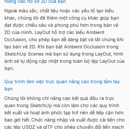
Nâng cao hồ sơ 2D của bạn
Ngoài màu sắc, chất liệu hoặc các yếu tố tạo kiểu
khác, chúng tôi đã thêm một công cụ khác giúp bạn
đạt được chiều sâu và phong phú hơn trong bản vẽ
2D của mình. LayOut hỗ trợ các kiểu Ambient
Occlusion, cho phép bạn dễ dàng bật và tắt chúng khi
tạo bản vẽ 2D. Khi bạn bật Ambient Occlusion trong
SketchUp Scenes mà bạn sử dụng trong LayOut, hình
ảnh sẽ tự động cập nhật trong toàn bộ tệp LayOut của
bạn.
Quy trình làm việc trực quan nâng cao trong tầm tay
bạn
Chúng tôi không chỉ nâng cao kết quả đầu ra trực
quan trong SketchUp mà còn làm cho các quy trình
kết xuất và hoạt ảnh phức tạp trở nên dễ tiếp cận hơn
bao giờ hết. Chức năng nhập và xuất được cải tiến cho
các tệp USDZ và glTF cho phép chuyển đổi liền mạch