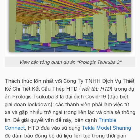
View cận tổng quan dự án “Prologis Tsukuba 3”
Thách thức lớn nhất với Công Ty TNHH Dịch Vụ Thiết
Kế Chi Tiết Kết Cấu Thép HTD (
viết tắt: HTD
) trong dự
án Prologis Tsukuba 3 là đại dịch Covid-19 (đặc biệt
giai đoạn lockdown): các thành viên phải làm việc từ
xa và gặp nhiều trở ngại trong liên lạc và chia sẻ thông
tin. Để giải quyết vấn đề này, bên cạnh
Trimble
Connect
, HTD đưa vào sử dụng
Tekla Model Sharing
để đảm bảo đồng bộ dữ liệu liên tục trong thời gian