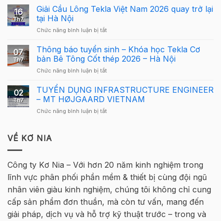
Bố
Giải Cầu Lông Tekla Việt Nam 2026 quay trở lại
dẫn
16
Cơ
sử
tại Hà Nội
Th7
Cấu
dụng
ở
Chức năng bình luận bị tắt
Giải
Tekla
Giải
Thưởng
Structures
Cầu
Thông báo tuyển sinh – Khóa học Tekla Cơ
Giải
cho
07
Lông
Cầu
bản Bê Tông Cốt thép 2026 – Hà Nội
người
Th7
Tekla
Lông
mới
ở
Chức năng bình luận bị tắt
Việt
Tekla
Thông
Nam
Việt
báo
TUYỂN DỤNG INFRASTRUCTURE ENGINEER
2026
Nam
02
tuyển
quay
– MT HØJGAARD VIETNAM
2026
Th7
sinh
trở
–
ở
Chức năng bình luận bị tắt
–
lại
Hà
TUYỂN
Khóa
tại
Nội
DỤNG
học
Hà
INFRASTRUCTURE
VỀ KƠ NIA
Tekla
Nội
ENGINEER
Cơ
–
bản
MT
Bê
Công ty Kơ Nia – Với hơn 20 năm kinh nghiệm trong
HØJGAARD
Tông
lĩnh vực phân phối phần mềm & thiết bị cùng đội ngũ
VIETNAM
Cốt
thép
nhân viên giàu kinh nghiệm, chúng tôi không chỉ cung
2026
cấp sản phẩm đơn thuần, mà còn tư vấn, mang đến
–
Hà
giải pháp, dịch vụ và hỗ trợ kỹ thuật trước – trong và
Nội