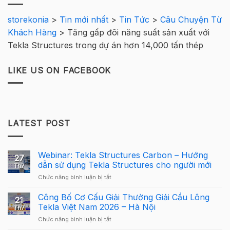
storekonia
>
Tin mới nhất
>
Tin Tức
>
Câu Chuyện Từ
Khách Hàng
>
Tăng gấp đôi năng suất sản xuất với
Tekla Structures trong dự án hơn 14,000 tấn thép
LIKE US ON FACEBOOK
LATEST POST
Webinar: Tekla Structures Carbon – Hướng
27
dẫn sử dụng Tekla Structures cho người mới
Th7
ở
Chức năng bình luận bị tắt
Webinar:
Tekla
Công Bố Cơ Cấu Giải Thưởng Giải Cầu Lông
21
Structures
Tekla Việt Nam 2026 – Hà Nội
Th7
Carbon
ở
Chức năng bình luận bị tắt
–
Công
Hướng