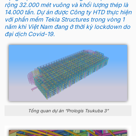
rộng 32.000 mét vuông và khối lượng thép là
14.000 tấn. Dự án được Công ty HTD thực hiện
với phần mềm Tekla Structures trong vòng 1
năm khi Việt Nam đang ở thời kỳ lockdown do
đại dịch Covid-19.
Tổng quan dự án “Prologis Tsukuba 3”