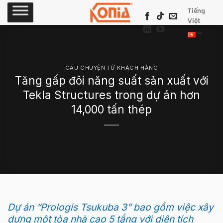
Skip
Tiếng
to
Việt
content
CÂU CHUYỆN TỪ KHÁCH HÀNG
Tăng gấp đôi năng suất sản xuất với
Tekla Structures trong dự án hơn
14,000 tấn thép
Dự án “Prologis Tsukuba 3” bao gồm việc xây
dựng một tòa nhà cao 5 tầng với diện tích