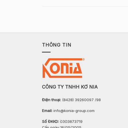
THÔNG TIN
CÔNG TY TNHH KƠ NIA
Điện thoại:
(8428) 39260097 /98
Email:
info@konia-group.com
Số ĐKKD:
0303873719
Cấp ngày 16/05/2005