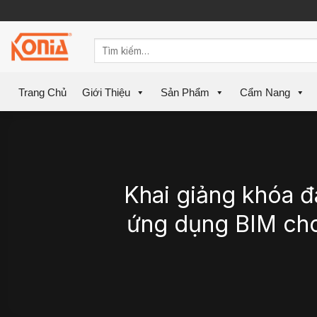
Skip
to
content
Trang Chủ
Giới Thiệu
Sản Phẩm
Cẩm Nang
Khai giảng khóa đ
ứng dụng BIM cho