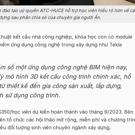
m đào tạo uỷ quyền ATC-HUCE hỗ trợ học viên hiểu rõ hơn về cá
 dựng sau phần chia sẻ của chuyên gia người Ấn.
thuật kết cấu nhà công nghiệp, khóa học còn có module
 mềm ứng dụng công nghệ trong xây dựng như Tekla
ềm số một ứng dụng công nghệ BIM hiện nay,
lý mô hình 3D kết cấu công trình chính xác, hỗ
từ thiết kế đến gia công sản xuất, lắp dựng,
h sử dụng công trình.
 $350/học viên dự kiến hoàn thành vào tháng 9/2023. Bên
n tổ chức các hội thảo mở rộng, miễn phí và chương trì
ều đối tượng sinh viên chuyên ngành xây dựng.