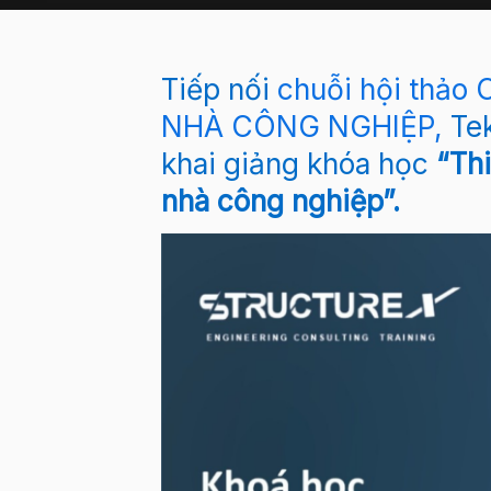
Tiếp nối
chuỗi hội thả
NHÀ CÔNG NGHIỆP,
Tek
khai giảng khóa học
“Th
nhà công nghiệp”.