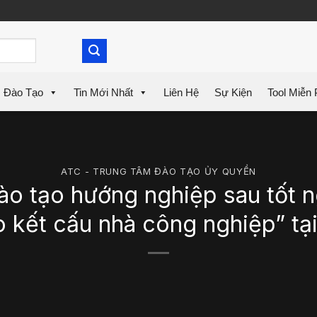
Đào Tạo
Tin Mới Nhất
Liên Hệ
Sự Kiện
Tool Miễn 
ATC - TRUNG TÂM ĐÀO TẠO ỦY QUYỀN
ào tạo hướng nghiệp sau tốt n
 kết cấu nhà công nghiệp” t