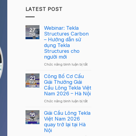
LATEST POST
Webinar: Tekla
27
Structures Carbon
Th7
– Hướng dẫn sử
dụng Tekla
Structures cho
người mới
ở
Chức năng bình luận bị tắt
Webinar:
Tekla
Công Bố Cơ Cấu
21
Structures
Giải Thưởng Giải
Th7
Carbon
Cầu Lông Tekla Việt
–
Nam 2026 – Hà Nội
Hướng
ở
Chức năng bình luận bị tắt
dẫn
Công
sử
Bố
Giải Cầu Lông Tekla
dụng
16
Cơ
Việt Nam 2026
Tekla
Th7
Cấu
quay trở lại tại Hà
Structures
Giải
Nội
cho
Thưởng
người