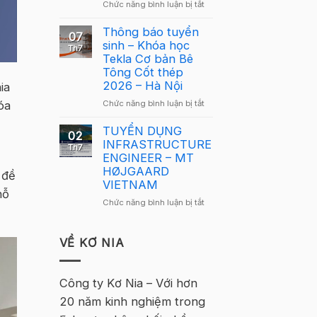
ở
Chức năng bình luận bị tắt
Giải
mới
Giải
Cầu
Cầu
Thông báo tuyển
Lông
07
Lông
sinh – Khóa học
Tekla
Th7
Tekla
Tekla Cơ bản Bê
Việt
Việt
Tông Cốt thép
Nam
Nam
2026 – Hà Nội
2026
ia
2026
–
ở
óa
Chức năng bình luận bị tắt
quay
Hà
Thông
trở
Nội
báo
TUYỂN DỤNG
lại
02
tuyển
INFRASTRUCTURE
tại
Th7
sinh
ENGINEER – MT
Hà
–
HØJGAARD
Nội
 đề
Khóa
VIETNAM
hỗ
học
ở
Chức năng bình luận bị tắt
Tekla
TUYỂN
Cơ
DỤNG
bản
INFRASTRUCTURE
VỀ KƠ NIA
Bê
ENGINEER
Tông
–
Cốt
MT
Công ty Kơ Nia – Với hơn
thép
HØJGAARD
2026
20 năm kinh nghiệm trong
VIETNAM
–