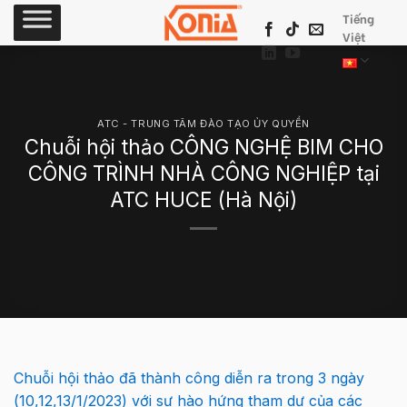
Skip
Tiếng
to
Việt
content
ATC - TRUNG TÂM ĐÀO TẠO ỦY QUYỀN
Chuỗi hội thảo CÔNG NGHỆ BIM CHO
CÔNG TRÌNH NHÀ CÔNG NGHIỆP tại
ATC HUCE (Hà Nội)
Chuỗi hội thảo đã thành công diễn ra trong 3 ngày
(10,12,13/1/2023) với sự hào hứng tham dự của các