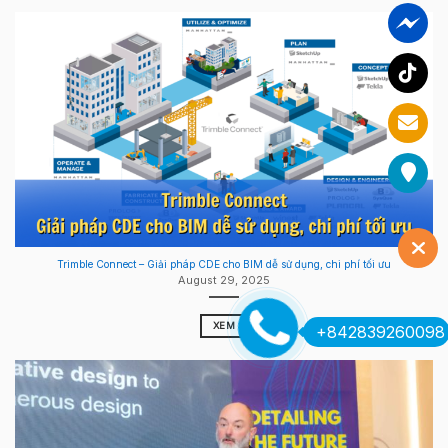
Trimble Connect – Giải pháp CDE cho BIM dễ sử dụng, chi phí tối ưu
August 29, 2025
XEM
+842839260098