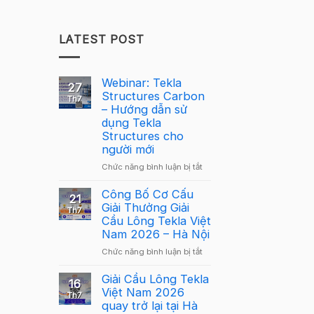
LATEST POST
Webinar: Tekla
27
Structures Carbon
Th7
– Hướng dẫn sử
dụng Tekla
Structures cho
người mới
ở
Chức năng bình luận bị tắt
Webinar:
Tekla
Công Bố Cơ Cấu
21
Structures
Giải Thưởng Giải
Th7
Carbon
Cầu Lông Tekla Việt
–
Nam 2026 – Hà Nội
Hướng
ở
Chức năng bình luận bị tắt
dẫn
Công
sử
Bố
Giải Cầu Lông Tekla
dụng
16
Cơ
Việt Nam 2026
Tekla
Th7
Cấu
quay trở lại tại Hà
Structures