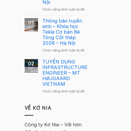
Giải
Nội
cho
Thưởng
người
ở
Chức năng bình luận bị tắt
Giải
mới
Giải
Cầu
Cầu
Thông báo tuyển
Lông
07
Lông
sinh – Khóa học
Tekla
Th7
Tekla
Tekla Cơ bản Bê
Việt
Việt
Tông Cốt thép
Nam
Nam
2026 – Hà Nội
2026
2026
–
ở
Chức năng bình luận bị tắt
quay
Hà
Thông
trở
Nội
báo
TUYỂN DỤNG
lại
02
tuyển
INFRASTRUCTURE
tại
Th7
sinh
ENGINEER – MT
Hà
–
HØJGAARD
Nội
Khóa
VIETNAM
học
ở
Chức năng bình luận bị tắt
Tekla
TUYỂN
Cơ
DỤNG
bản
INFRASTRUCTURE
VỀ KƠ NIA
Bê
ENGINEER
Tông
–
Cốt
MT
Công ty Kơ Nia – Với hơn
thép
HØJGAARD
2026