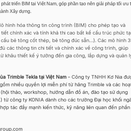
 phát triển BIM tại Việt Nam, góp phần tạo nên giải pháp tối ưu 
ngành Xây dựng.
hình hóa thông tin công trình (BIM) cho phép tạo và
 tiết chính xác và tính khả thi cao bất kể cấu trúc phức t
ết cấu bê tông cốt thép, bê tông đúc sẵn…).
Các mô hình 
 các thông tin chi tiết và chính xác về công trình, giúp
từ khâu thiết kế ý tưởng đến gia công, lắp dựng và quản l
ủa Trimble Tekla tại Việt Nam
– Công ty TNHH Kơ Nia đư
o gồm nhiều quyền lợi miễn phí từ hãng Trimble và các hoạ
 (hội thảo, workshop, hướng dẫn đồ án, đào tạo sử dụng
 từ công ty KONIA dành cho các trường Đại học khối ng
hợp tác đẩy mạnh kiến thức, kỹ năng liên quan đến phần
group.com