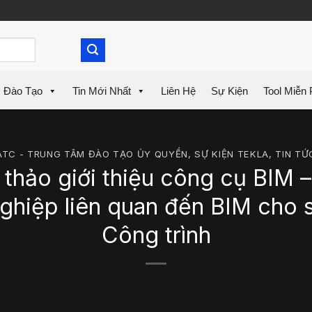
Đào Tạo
Tin Mới Nhất
Liên Hệ
Sự Kiện
Tool Miễn 
ATC - TRUNG TÂM ĐÀO TẠO ỦY QUYỀN
,
SỰ KIỆN TEKLA
,
TIN TỨ
 thảo giới thiệu công cụ BIM –
ghiệp liên quan đến BIM cho s
Công trình