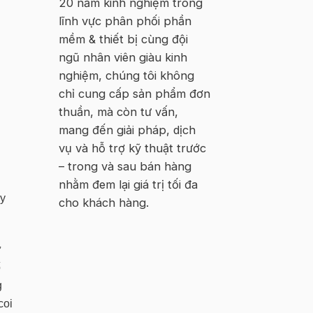
20 năm kinh nghiệm trong
VIETNAM
–
lĩnh vực phân phối phần
Hà
Nội
mềm & thiết bị cùng đội
ngũ nhân viên giàu kinh
nghiệm, chúng tôi không
chỉ cung cấp sản phẩm đơn
thuần, mà còn tư vấn,
mang đến giải pháp, dịch
vụ và hỗ trợ kỹ thuật trước
– trong và sau bán hàng
nhằm đem lại giá trị tối đa
ây
cho khách hàng.
ừ
ố
g
coi