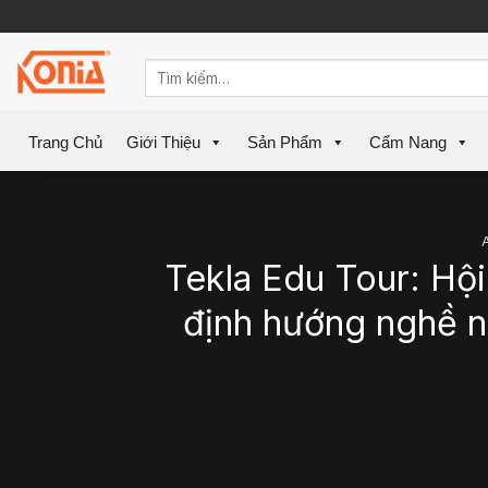
Skip
to
content
Trang Chủ
Giới Thiệu
Sản Phẩm
Cẩm Nang
Tekla Edu Tour: Hội
định hướng nghề n