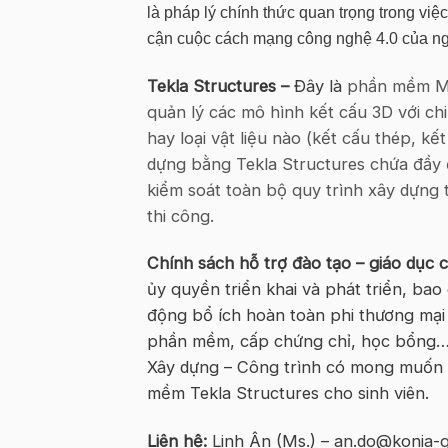
là pháp lý chính thức quan trọng trong việc
cận cuộc cách mạng công nghệ 4.0 của 
Tekla Structures –
Đây là
phần mềm Mô 
quản lý các mô hình kết cấu 3D với chi
hay loại vật liệu nào (kết cấu thép, k
dựng bằng Tekla Structures chứa đầy đủ
kiểm soát toàn bộ quy trình xây dựng 
thi công.
Chính sách hỗ trợ đào tạo – giáo dục c
ủy quyền triển khai và phát triển, ba
động bổ ích hoàn toàn phi thương mại
phần mềm, cấp chứng chỉ, học bổng…)
Xây dựng – Công trình có mong muốn 
mềm Tekla Structures cho sinh viên.
Liên hệ:
Linh Ân (Ms.) – an.do@konia-