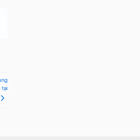
ụng
tại