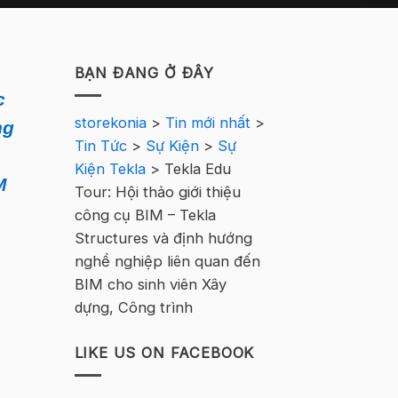
BẠN ĐANG Ở ĐÂY
c
storekonia
>
Tin mới nhất
>
ng
Tin Tức
>
Sự Kiện
>
Sự
Kiện Tekla
>
Tekla Edu
M
Tour: Hội thảo giới thiệu
công cụ BIM – Tekla
Structures và định hướng
nghề nghiệp liên quan đến
BIM cho sinh viên Xây
dựng, Công trình
LIKE US ON FACEBOOK