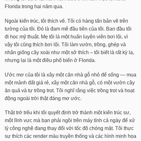
Florida trong hai năm qua.
Ngoài kiến trúc, tôi thích vẽ. Tôi có hàng tấn bản vẽ trên
tường của tôi. Đó là đam mê đầu tiên của tôi. Ban đầu tôi
đi học mỹ thuật. Mẹ tôi là một huấn luyện viên bơi lội, vì
vậy tôi cũng thích bơi lội. Tôi làm vườn, trồng, ghép và
nhân giống cây xoài như một sở thích – tôi biết là rất kỳ lạ,
nhưng lại là một điều phổ biến ở Florida.
Ước mơ của tôi là xây một căn nhà gỗ nhỏ để sống — mua
một mảnh đất giá rẻ, xây một căn nhà gỗ, có một vườn cây
ăn quả và tự trồng trọt. Tôi nghĩ rằng việc trồng trọt và hoạt
động ngoài trời thật đáng mơ ước.
Thật trớ trêu khi tôi quyết định trở thành một kiến trúc sư,
một lĩnh vực mà bạn phải ngồi trên máy tính cả ngày để xử
lý công nghệ đang thay đổi với tốc độ chóng mặt. Tôi thực
sự thích các render màu truyền thống và các hình minh họa