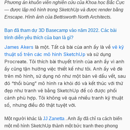
Phương án khuôn viên nghiên cứu của Khoa học Bắc Cực
— được lập mô hình trong SketchUp và được render bằng
Enscape. Hình ảnh của Bettisworth North Architects.
Bạn đã tham dự 3D Basecamp vào năm 2022. Các bài
trình diễn yêu thích của bạn là gì?
James Akers
là một. Tất cả bài của anh ấy là về
vẽ kỹ
thuật số trên các mô hình SketchUp
và sử dụng
Procreate. Tôi thích bài thuyết trình của anh ấy vì anh
ấy cũng tận hưởng việc thiết kế như tôi. Anh ấy vẽ đè
trên mô hình, sử dụng nó như một bản vẽ dấu vết, sau
đó “thổi bùng” mô hình ra khỏi đó và kết thúc với thứ
đẹp như tranh vẽ bằng SketchUp để có được phối
cảnh phù hợp. Tôi không vẽ quá nhiều tranh kỹ thuật
số, nhưng điều đó thật tuyệt vời.
Một người khác là
JJ Zanetta
. Anh ấy đã chỉ ra cách biến
một mô hình SketchUp thành một bức tranh theo phong