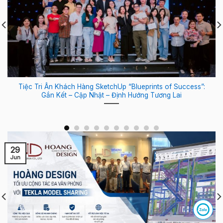
Tiệc Tri Ân Khách Hàng SketchUp “Blueprints of Success”:
Gắn Kết – Cập Nhật – Định Hướng Tương Lai
29
Jun