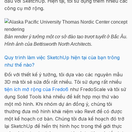
đầu với SketchUp. Hiện tại, tôi sử dụng thêm nhiều các
công cụ mở rộng.
Bản render ý tưởng một cơ sở đào tạo trượt tuyết ở Bắc Âu.
Hình ảnh của Bettisworth North Architects.
Quy trình làm việc SketchUp hiện tại của bạn trông
như thế nào?
Đối với thiết kế ý tưởng, tôi dựa vào các nguyên mẫu
3D mà tôi sẽ sửa đổi rất nhiều. Tôi sử dụng rất nhiều
tiện ích mở rộng của Fredo6
như FredoScale và tôi sử
dụng Solid Tools khá nhiều để kết hợp mọi thứ vào
một mô hình. Khi nhóm dự án đồng ý, chúng tôi
thường đưa mô hình khái niệm vào Revit để có được
một kế hoạch cơ bản. Chúng tôi đưa kế hoạch đó trở
lại SketchUp để hiển thị hình học trong thế giới thực