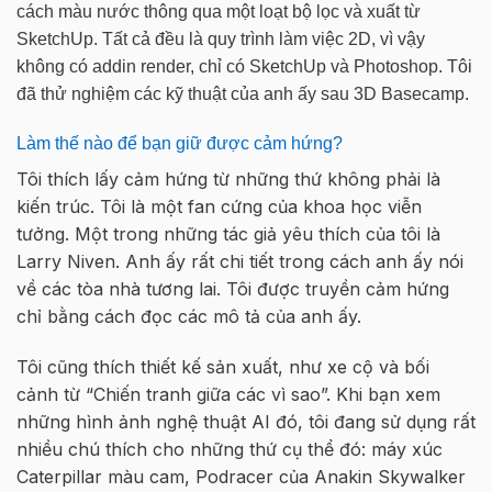
cách màu nước thông qua một loạt bộ lọc và xuất từ
SketchUp. Tất cả đều là quy trình làm việc 2D, vì vậy
không có addin render, chỉ có SketchUp và Photoshop. Tôi
đã thử nghiệm các kỹ thuật của anh ấy sau 3D Basecamp
.
Làm thế nào để bạn giữ được cảm hứng?
Tôi thích lấy cảm hứng từ những thứ không phải là
kiến trúc. Tôi là một fan cứng của khoa học viễn
tưởng. Một trong những tác giả yêu thích của tôi là
Larry Niven. Anh ấy rất chi tiết trong cách anh ấy nói
về các tòa nhà tương lai. Tôi được truyền cảm hứng
chỉ bằng cách đọc các mô tả của anh ấy.
Tôi cũng thích thiết kế sản xuất, như xe cộ và bối
cảnh từ “Chiến tranh giữa các vì sao”. Khi bạn xem
những hình ảnh nghệ thuật AI đó, tôi đang sử dụng rất
nhiều chú thích cho những thứ cụ thể đó: máy xúc
Caterpillar màu cam, Podracer của Anakin Skywalker