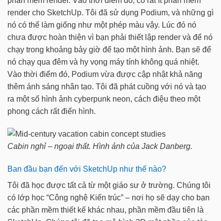
phần mềm render. Vào thời điểm đó, có rất ít phần mềm
render cho SketchUp. Tôi đã sử dụng Podium, và những gì
nó có thể làm giống như một phép màu vậy. Lúc đó nó
chưa được hoàn thiện vì bạn phải thiết lập render và để nó
chạy trong khoảng bảy giờ để tạo một hình ảnh. Bạn sẽ để
nó chạy qua đêm và hy vọng máy tính không quá nhiệt.
Vào thời điểm đó, Podium vừa được cập nhật khả năng
thêm ánh sáng nhân tạo. Tôi đã phát cuồng với nó và tạo
ra một số hình ảnh cyberpunk neon, cách điệu theo một
phong cách rất điển hình.
Cabin nghỉ – ngoại thất. Hình ảnh của Jack Danberg.
Ban đầu bạn đến với SketchUp như thế nào?
Tôi đã học được tất cả từ một giáo sư ở trường. Chúng tôi
có lớp học “Công nghệ Kiến trúc” – nơi họ sẽ dạy cho bạn
các phần mềm thiết kế khác nhau, phần mềm đầu tiên là