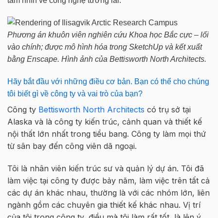
tầm nhìn về công nghệ tương lai.
Phương án khuôn viên nghiên cứu Khoa học Bắc cực – lối
vào chính; được mô hình hóa trong SketchUp và kết xuất
bằng Enscape. Hình ảnh của Bettisworth North Architects.
Hãy bắt đầu với những điều cơ bản. Bạn có thể cho chúng
tôi biết gì về công ty và vai trò của bạn?
Công ty
Bettisworth North Architects
có trụ sở tại
Alaska và là công ty kiến trúc, cảnh quan và thiết kế
nội thất lớn nhất trong tiểu bang. Công ty làm mọi thứ
từ sân bay đến công viên dã ngoại.
Tôi là nhân viên kiến trúc sư và quản lý dự án. Tôi đã
làm việc tại công ty được bảy năm, làm việc trên tất cả
các dự án khác nhau, thường là với các nhóm lớn, liên
ngành gồm các chuyên gia thiết kế khác nhau. Vị trí
của tôi trong công ty, điều mà tôi làm rất tốt, là lên ý