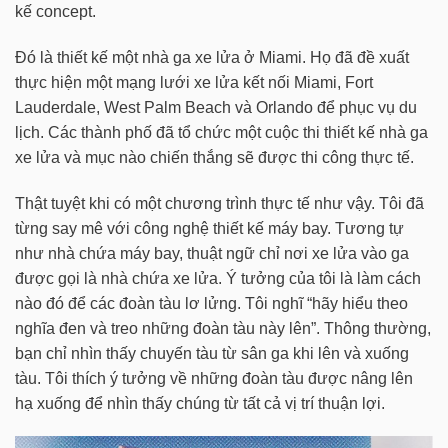
kế concept.
Đó là thiết kế một nhà ga xe lửa ở Miami. Họ đã đề xuất
thực hiện một mạng lưới xe lửa kết nối Miami, Fort
Lauderdale, West Palm Beach và Orlando để phục vụ du
lịch. Các thành phố đã tổ chức một cuộc thi thiết kế nhà ga
xe lửa và mục nào chiến thắng sẽ được thi công thực tế.
Thật tuyệt khi có một chương trình thực tế như vậy. Tôi đã
từng say mê với công nghệ thiết kế máy bay. Tương tự
như nhà chứa máy bay, thuật ngữ chỉ nơi xe lửa vào ga
được gọi là nhà chứa xe lửa. Ý tưởng của tôi là làm cách
nào đó để các đoàn tàu lơ lửng. Tôi nghĩ “hãy hiểu theo
nghĩa đen và treo những đoàn tàu này lên”. Thông thường,
bạn chỉ nhìn thấy chuyến tàu từ sân ga khi lên và xuống
tàu. Tôi thích ý tưởng về những đoàn tàu được nâng lên
hạ xuống để nhìn thấy chúng từ tất cả vị trí thuận lợi.