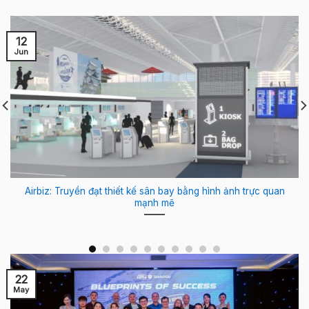
12
Jun
Airbiz: Truyền đạt thiết kế sân bay bằng hình ảnh trực quan
mạnh mẽ
22
May