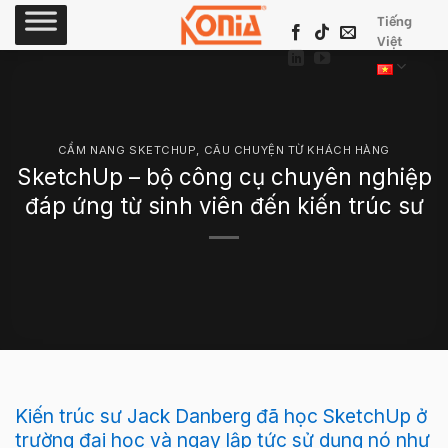
Skip
Tiếng
to
Việt
content
CẨM NANG SKETCHUP
,
CÂU CHUYỆN TỪ KHÁCH HÀNG
SketchUp – bộ công cụ chuyên nghiệp
đáp ứng từ sinh viên đến kiến trúc sư
Kiến trúc sư Jack Danberg đã học SketchUp ở
trường đại học và ngay lập tức sử dụng nó như