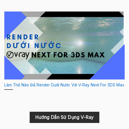
Làm Thế Nào Để Render Dưới Nước Với V-Ray Next For 3DS Max
Hướng Dẫn Sử Dụng V-Ray