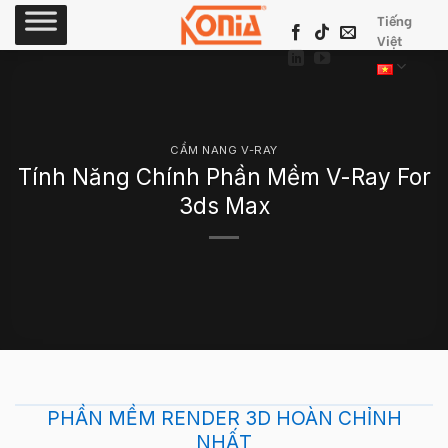
Skip
Tiếng
to
Việt
content
CẨM NANG V-RAY
Tính Năng Chính Phần Mềm V-Ray For
3ds Max
PHẦN MỀM RENDER 3D HOÀN CHỈNH
NHẤT