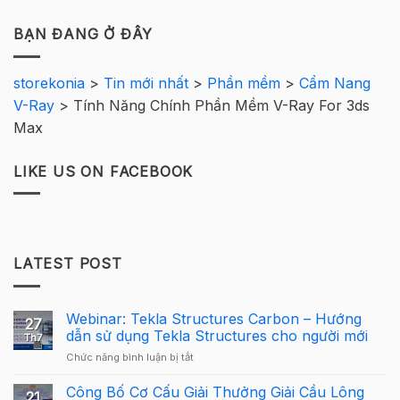
BẠN ĐANG Ở ĐÂY
storekonia
>
Tin mới nhất
>
Phần mềm
>
Cẩm Nang
V-Ray
>
Tính Năng Chính Phần Mềm V-Ray For 3ds
Max
LIKE US ON FACEBOOK
LATEST POST
Webinar: Tekla Structures Carbon – Hướng
27
dẫn sử dụng Tekla Structures cho người mới
Th7
ở
Chức năng bình luận bị tắt
Webinar:
Tekla
Công Bố Cơ Cấu Giải Thưởng Giải Cầu Lông
21