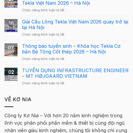
Structures
Tekla Việt Nam 2026 – Hà Nội
Th7
Carbon
ở
Chức năng bình luận bị tắt
–
Công
Hướng
Bố
Giải Cầu Lông Tekla Việt Nam 2026 quay trở lại
dẫn
16
Cơ
sử
tại Hà Nội
Th7
Cấu
dụng
ở
Chức năng bình luận bị tắt
Giải
Tekla
Giải
Thưởng
Structures
Cầu
Thông báo tuyển sinh – Khóa học Tekla Cơ
Giải
cho
07
Lông
Cầu
bản Bê Tông Cốt thép 2026 – Hà Nội
người
Th7
Tekla
Lông
mới
ở
Chức năng bình luận bị tắt
Việt
Tekla
Thông
Nam
Việt
báo
TUYỂN DỤNG INFRASTRUCTURE ENGINEER
2026
Nam
02
tuyển
quay
– MT HØJGAARD VIETNAM
2026
Th7
sinh
trở
–
ở
Chức năng bình luận bị tắt
–
lại
Hà
TUYỂN
Khóa
tại
Nội
DỤNG
học
Hà
INFRASTRUCTURE
VỀ KƠ NIA
Tekla
Nội
ENGINEER
Cơ
–
bản
MT
Bê
Công ty Kơ Nia – Với hơn 20 năm kinh nghiệm trong
HØJGAARD
Tông
lĩnh vực phân phối phần mềm & thiết bị cùng đội ngũ
VIETNAM
Cốt
thép
nhân viên giàu kinh nghiệm, chúng tôi không chỉ cung