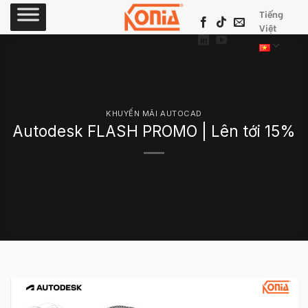
Skip
Tiếng
to
Việt
content
KHUYẾN MÃI AUTOCAD
Autodesk FLASH PROMO | Lên tới 15%