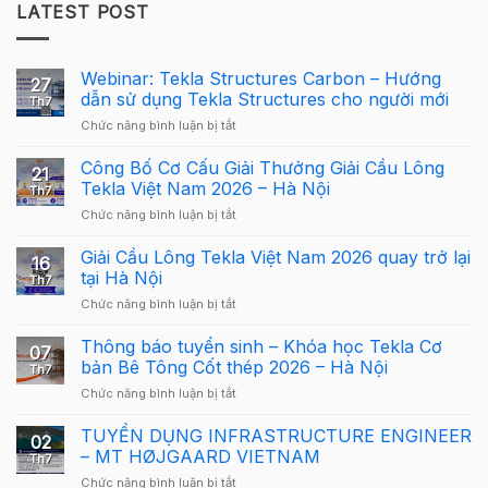
LATEST POST
Webinar: Tekla Structures Carbon – Hướng
27
dẫn sử dụng Tekla Structures cho người mới
Th7
ở
Chức năng bình luận bị tắt
Webinar:
Tekla
Công Bố Cơ Cấu Giải Thưởng Giải Cầu Lông
21
Structures
Tekla Việt Nam 2026 – Hà Nội
Th7
Carbon
ở
Chức năng bình luận bị tắt
–
Công
Hướng
Bố
Giải Cầu Lông Tekla Việt Nam 2026 quay trở lại
dẫn
16
Cơ
sử
tại Hà Nội
Th7
Cấu
dụng
ở
Chức năng bình luận bị tắt
Giải
Tekla
Giải
Thưởng
Structures
Cầu
Thông báo tuyển sinh – Khóa học Tekla Cơ
Giải
cho
07
Lông
Cầu
bản Bê Tông Cốt thép 2026 – Hà Nội
người
Th7
Tekla
Lông
mới
ở
Chức năng bình luận bị tắt
Việt
Tekla
Thông
Nam
Việt
báo
TUYỂN DỤNG INFRASTRUCTURE ENGINEER
2026
Nam
02
tuyển
quay
– MT HØJGAARD VIETNAM
2026
Th7
sinh
trở
–
ở
Chức năng bình luận bị tắt
–