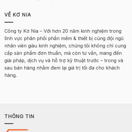
lại
Hà
TUYỂN
Khóa
tại
Nội
DỤNG
học
Hà
INFRASTRUCTURE
VỀ KƠ NIA
Tekla
Nội
ENGINEER
Cơ
–
bản
MT
Bê
Công ty Kơ Nia – Với hơn 20 năm kinh nghiệm trong
HØJGAARD
Tông
lĩnh vực phân phối phần mềm & thiết bị cùng đội ngũ
VIETNAM
Cốt
thép
nhân viên giàu kinh nghiệm, chúng tôi không chỉ cung
2026
cấp sản phẩm đơn thuần, mà còn tư vấn, mang đến
–
Hà
giải pháp, dịch vụ và hỗ trợ kỹ thuật trước – trong và
Nội
sau bán hàng nhằm đem lại giá trị tối đa cho khách
hàng.
THÔNG TIN