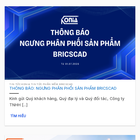
TIN TỨC KONIA TIN TỨC PHẦN MỀM BRICSCAD
THÔNG BÁO: NGƯNG PHÂN PHỐI SẢN PHẨM BRICSCAD
Kính gửi Quý khách hàng, Quý đại lý và Quý đối tác, Công ty
TNHH [...]
TÌM HIỂU