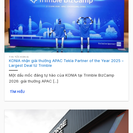
TIN TỨC KONIA
KONIA nhận giải thưởng APAC Tekla Partner of the Year 2025 –
Largest Deal từ Trimble
Một dấu mốc đáng tự hào của KONIA tại Trimble BizCamp
2026: giải thưởng APAC [...]
TÌM HIỂU