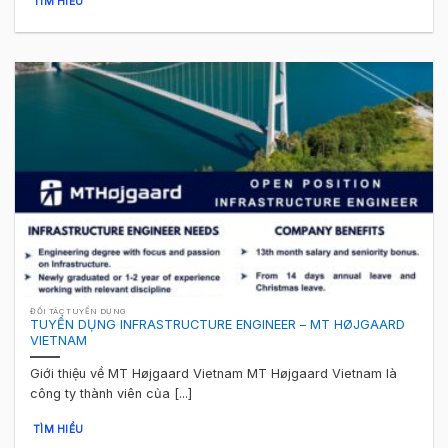
TÌM HIỂU
ĐỐI TÁC TUYỂN DỤNG
TUYỂN DỤNG INFRASTRUCTURE ENGINEER – MT HØJGAARD
VIETNAM
Giới thiệu về MT Højgaard Vietnam MT Højgaard Vietnam là
công ty thành viên của [...]
TÌM HIỂU