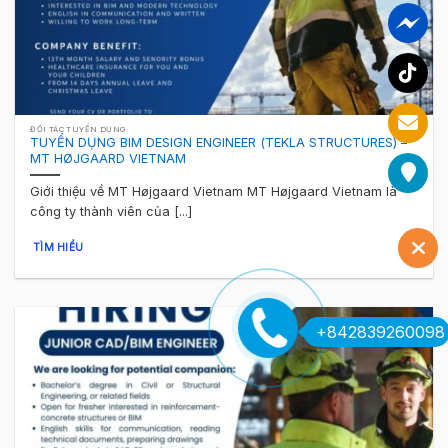
ĐỐI TÁC TUYỂN DỤNG
TUYỂN DỤNG BIM DESIGN ENGINEER (TEKLA STRUCTURES) –
MT HØJGAARD VIETNAM
Giới thiệu về MT Højgaard Vietnam MT Højgaard Vietnam là
công ty thành viên của [...]
TÌM HIỂU
+842839260098