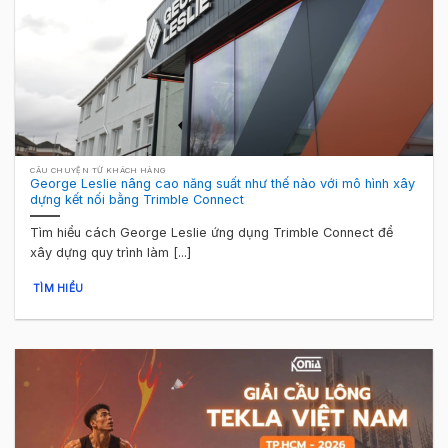
CÂU CHUYỆN TỪ KHÁCH HÀNG
George Leslie nâng cao năng suất như thế nào với mô hình xây
dựng kết nối bằng Trimble Connect
Tìm hiểu cách George Leslie ứng dụng Trimble Connect để
xây dựng quy trình làm [...]
TÌM HIỂU