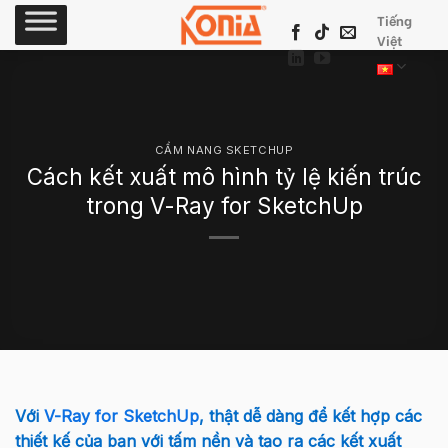
Skip
Tiếng
to
Việt
content
CẨM NANG SKETCHUP
Cách kết xuất mô hình tỷ lệ kiến ​​trúc
trong V-Ray for SketchUp
Với
V-Ray for SketchUp
, thật dễ dàng để kết hợp các
thiết kế của bạn với tấm nền và tạo ra các kết xuất