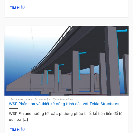
TÌM HIỂU
CẨM NANG TEKLA CÂU CHUYỆN TỪ KHÁCH HÀNG
WSP Phần Lan và thiết kế công trình cầu với Tekla Structures
WSP Finland hướng tới các phương pháp thiết kế tiên tiến để tối
ưu hóa [...]
TÌM HIỂU