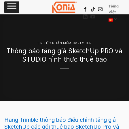
Skip
Tiếng
to
Việt
content
TIN TỨC PHẦN MỀM SKETCHUP
Thông báo tăng giá SketchUp PRO và
STUDIO hình thức thuê bao
Hãng Trimble thông báo điều chỉnh tăng giá
SketchUp các gói thuê bao SketchUp Pro và