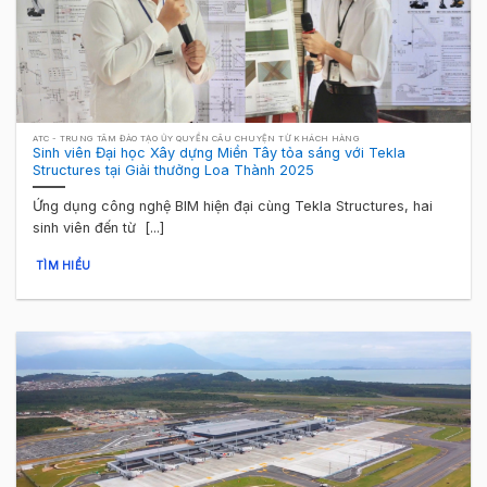
ATC - TRUNG TÂM ĐÀO TẠO ỦY QUYỀN CÂU CHUYỆN TỪ KHÁCH HÀNG
Sinh viên Đại học Xây dựng Miền Tây tỏa sáng với Tekla
Structures tại Giải thưởng Loa Thành 2025
Ứng dụng công nghệ BIM hiện đại cùng Tekla Structures, hai
sinh viên đến từ [...]
TÌM HIỂU