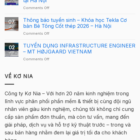
tại Hà Nội
Jul
Cấu
dụng
on
Comments Off
Giải
Tekla
Giải
Thưởng
Structures
Cầu
Thông báo tuyển sinh – Khóa học Tekla Cơ
Giải
cho
07
Lông
Cầu
bản Bê Tông Cốt thép 2026 – Hà Nội
người
Jul
Tekla
Lông
mới
on
Comments Off
Việt
Tekla
Thông
Nam
Việt
báo
TUYỂN DỤNG INFRASTRUCTURE ENGINEER
2026
Nam
02
tuyển
quay
– MT HØJGAARD VIETNAM
2026
Jul
sinh
trở
–
on
Comments Off
–
lại
Hà
TUYỂN
Khóa
tại
Nội
DỤNG
học
Hà
INFRASTRUCTURE
VỀ KƠ NIA
Tekla
Nội
ENGINEER
Cơ
–
bản
MT
Bê
Công ty Kơ Nia – Với hơn 20 năm kinh nghiệm trong
HØJGAARD
Tông
lĩnh vực phân phối phần mềm & thiết bị cùng đội ngũ
VIETNAM
Cốt
thép
nhân viên giàu kinh nghiệm, chúng tôi không chỉ cung
2026
cấp sản phẩm đơn thuần, mà còn tư vấn, mang đến
–
Hà
giải pháp, dịch vụ và hỗ trợ kỹ thuật trước – trong và
Nội
sau bán hàng nhằm đem lại giá trị tối đa cho khách