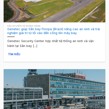
CÂU CHUYỆN TỪ KHÁCH HÀNG
Genetec giúp Sân bay Floripa (Brazil) nâng cao an ninh và trải
nghiệm giải trí từ lối vào đến cổng lên máy bay.
Genetec Security Center hợp nhất hệ thống an ninh và vận
hành tại Sân bay [...]
TÌM HIỂU