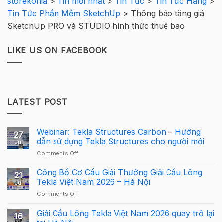
storekonia
>
Tin mới nhất
>
Tin Tức
>
Tin Tức Hãng
>
Tin Tức Phần Mềm SketchUp
>
Thông báo tăng giá
SketchUp PRO và STUDIO hình thức thuê bao
LIKE US ON FACEBOOK
LATEST POST
Webinar: Tekla Structures Carbon – Hướng
27
dẫn sử dụng Tekla Structures cho người mới
Jul
on
Comments Off
Webinar:
Tekla
Công Bố Cơ Cấu Giải Thưởng Giải Cầu Lông
21
Structures
Tekla Việt Nam 2026 – Hà Nội
Jul
Carbon
on
Comments Off
–
Công
Hướng
Bố
Giải Cầu Lông Tekla Việt Nam 2026 quay trở lại
dẫn
16
Cơ
sử