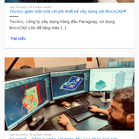
CÂU CHUYỆN TỪ KHÁCH HÀNG
Tecinci giảm một nửa chi phí thiết kế xây dựng với BricsCAD®
Tecinci, công ty xây dựng hàng đầu Paraguay, sử dụng
BricsCAD Lite để tăng hiệu [...]
TÌM HIỂU
CÂU CHUYỆN TỪ KHÁCH HÀNG