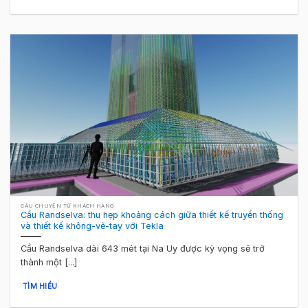
CÂU CHUYỆN TỪ KHÁCH HÀNG
Cầu Randselva: thu hẹp khoảng cách giữa thiết kế truyền thống
và thiết kế không-vẽ-tay với Tekla
Cầu Randselva dài 643 mét tại Na Uy được kỳ vọng sẽ trở
thành một [...]
TÌM HIỂU