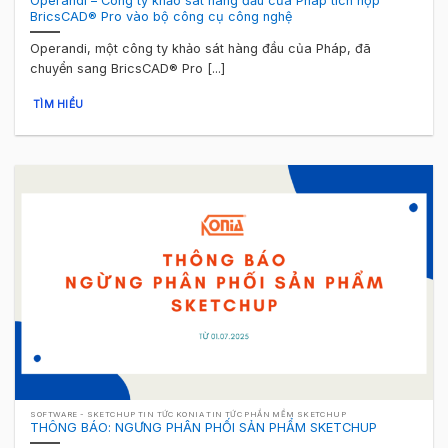
Operandi – Công ty khảo sát hàng đầu của Pháp tích hợp
BricsCAD® Pro vào bộ công cụ công nghệ
Operandi, một công ty khảo sát hàng đầu của Pháp, đã
chuyển sang BricsCAD® Pro [...]
TÌM HIỂU
SOFTWARE - SKETCHUP TIN TỨC KONIA TIN TỨC PHẦN MỀM SKETCHUP
THÔNG BÁO: NGƯNG PHÂN PHỐI SẢN PHẨM SKETCHUP