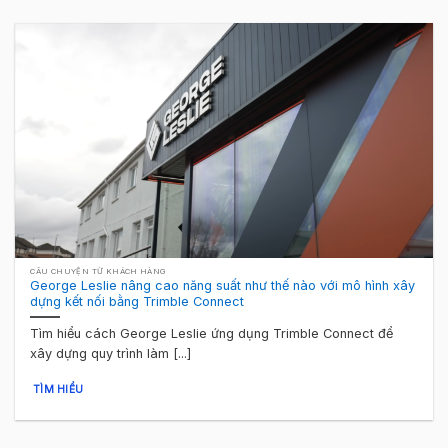
CÂU CHUYỆN TỪ KHÁCH HÀNG
George Leslie nâng cao năng suất như thế nào với mô hình xây
dựng kết nối bằng Trimble Connect
Tìm hiểu cách George Leslie ứng dụng Trimble Connect để
xây dựng quy trình làm [...]
TÌM HIỂU