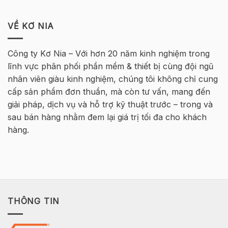
lại
Hà
TUYỂN
Khóa
tại
Nội
DỤNG
học
Hà
INFRASTRUCTURE
VỀ KƠ NIA
Tekla
Nội
ENGINEER
Cơ
–
bản
MT
Bê
Công ty Kơ Nia – Với hơn 20 năm kinh nghiệm trong
HØJGAARD
Tông
lĩnh vực phân phối phần mềm & thiết bị cùng đội ngũ
VIETNAM
Cốt
thép
nhân viên giàu kinh nghiệm, chúng tôi không chỉ cung
2026
cấp sản phẩm đơn thuần, mà còn tư vấn, mang đến
–
Hà
giải pháp, dịch vụ và hỗ trợ kỹ thuật trước – trong và
Nội
sau bán hàng nhằm đem lại giá trị tối đa cho khách
hàng.
THÔNG TIN