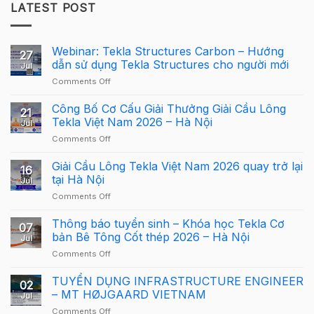
LATEST POST
Webinar: Tekla Structures Carbon – Hướng
27
dẫn sử dụng Tekla Structures cho người mới
Jul
on
Comments Off
Webinar:
Tekla
Công Bố Cơ Cấu Giải Thưởng Giải Cầu Lông
21
Structures
Tekla Việt Nam 2026 – Hà Nội
Jul
Carbon
on
Comments Off
–
Công
Hướng
Bố
Giải Cầu Lông Tekla Việt Nam 2026 quay trở lại
dẫn
16
Cơ
sử
tại Hà Nội
Jul
Cấu
dụng
on
Comments Off
Giải
Tekla
Giải
Thưởng
Structures
Cầu
Thông báo tuyển sinh – Khóa học Tekla Cơ
Giải
cho
07
Lông
Cầu
bản Bê Tông Cốt thép 2026 – Hà Nội
người
Jul
Tekla
Lông
mới
on
Comments Off
Việt
Tekla
Thông
Nam
Việt
báo
TUYỂN DỤNG INFRASTRUCTURE ENGINEER
2026
Nam
02
tuyển
quay
– MT HØJGAARD VIETNAM
2026
Jul
sinh
trở
–
on
Comments Off
–