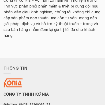
Công ty Kơ Nia – Với hơn 20 năm kinh nghiệm trong
HØJGAARD
Tông
lĩnh vực phân phối phần mềm & thiết bị cùng đội ngũ
VIETNAM
Cốt
thép
nhân viên giàu kinh nghiệm, chúng tôi không chỉ cung
2026
cấp sản phẩm đơn thuần, mà còn tư vấn, mang đến
–
Hà
giải pháp, dịch vụ và hỗ trợ kỹ thuật trước – trong và
Nội
sau bán hàng nhằm đem lại giá trị tối đa cho khách
hàng.
THÔNG TIN
CÔNG TY TNHH KƠ NIA
Điện thoại:
(8428) 39260097 /98