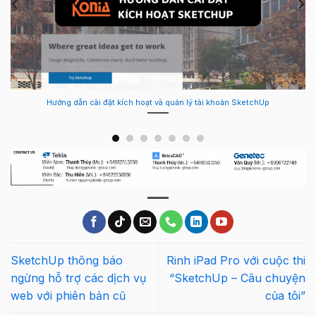
Hướng dẫn cài đặt kích hoạt và quản lý tài khoản SketchUp
SketchUp thông báo
Rinh iPad Pro với cuộc thi
ngừng hỗ trợ các dịch vụ
“SketchUp – Câu chuyện
web với phiên bản cũ
của tôi”