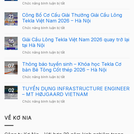
ở
Chức năng bình luận bị tắt
Webinar:
Tekla
Công Bố Cơ Cấu Giải Thưởng Giải Cầu Lông
21
Structures
Tekla Việt Nam 2026 – Hà Nội
Th7
Carbon
ở
Chức năng bình luận bị tắt
–
Công
Hướng
Bố
Giải Cầu Lông Tekla Việt Nam 2026 quay trở lại
dẫn
16
Cơ
sử
tại Hà Nội
Th7
Cấu
dụng
ở
Chức năng bình luận bị tắt
Giải
Tekla
Giải
Thưởng
Structures
Cầu
Thông báo tuyển sinh – Khóa học Tekla Cơ
Giải
cho
07
Lông
Cầu
bản Bê Tông Cốt thép 2026 – Hà Nội
người
Th7
Tekla
Lông
mới
ở
Chức năng bình luận bị tắt
Việt
Tekla
Thông
Nam
Việt
báo
TUYỂN DỤNG INFRASTRUCTURE ENGINEER
2026
Nam
02
tuyển
quay
– MT HØJGAARD VIETNAM
2026
Th7
sinh
trở
–
ở
Chức năng bình luận bị tắt
–
lại
Hà
TUYỂN
Khóa
tại
Nội
DỤNG
học
Hà
INFRASTRUCTURE
VỀ KƠ NIA
Tekla
Nội
ENGINEER
Cơ
–
bản
MT
Bê