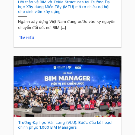
Hội thảo về BIM và Tekla Structures tại Trường Đại
học Xây dựng Miền Tây (MTU) mở ra nhiều cơ hội
cho sinh viên xây dựng
Ngành xây dựng Việt Nam đang bước vào kỷ nguyên
chuyển đổi số, nơi BIM [...]
TÌM HIỂU
Trường Đại học Văn Lang (VLU): Bước đầu kế hoạch
chinh phục 1.000 BIM Managers