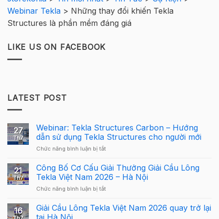
Webinar Tekla
>
Những thay đổi khiến Tekla
Structures là phần mềm đáng giá
LIKE US ON FACEBOOK
LATEST POST
Webinar: Tekla Structures Carbon – Hướng
27
dẫn sử dụng Tekla Structures cho người mới
Th7
ở
Chức năng bình luận bị tắt
Webinar:
Tekla
Công Bố Cơ Cấu Giải Thưởng Giải Cầu Lông
21
Structures
Tekla Việt Nam 2026 – Hà Nội
Th7
Carbon
ở
Chức năng bình luận bị tắt
–
Công
Hướng
Bố
Giải Cầu Lông Tekla Việt Nam 2026 quay trở lại
dẫn
16
Cơ
sử
tại Hà Nội
Th7