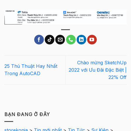
Chào mừng SketchUp
25 Thủ Thuật Hay Nhất
2022 với Ưu Đãi Đặc Biệt |
Trong AutoCAD
22% Off
BẠN ĐANG Ở ĐÂY
storekonia
>
Tin mới nhất
>
Tin Tức
>
Sự Kiện
>