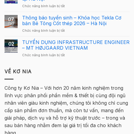
Cấu
dụng
ở
Chức năng bình luận bị tắt
Giải
Tekla
Giải
Thưởng
Structures
Cầu
Thông báo tuyển sinh – Khóa học Tekla Cơ
Giải
cho
07
Lông
Cầu
bản Bê Tông Cốt thép 2026 – Hà Nội
người
Th7
Tekla
Lông
mới
ở
Chức năng bình luận bị tắt
Việt
Tekla
Thông
Nam
Việt
báo
TUYỂN DỤNG INFRASTRUCTURE ENGINEER
2026
Nam
02
tuyển
quay
– MT HØJGAARD VIETNAM
2026
Th7
sinh
trở
–
ở
Chức năng bình luận bị tắt
–
lại
Hà
TUYỂN
Khóa
tại
Nội
DỤNG
học
Hà
INFRASTRUCTURE
VỀ KƠ NIA
Tekla
Nội
ENGINEER
Cơ
–
bản
MT
Bê
Công ty Kơ Nia – Với hơn 20 năm kinh nghiệm trong
HØJGAARD
Tông
lĩnh vực phân phối phần mềm & thiết bị cùng đội ngũ
VIETNAM
Cốt
thép
nhân viên giàu kinh nghiệm, chúng tôi không chỉ cung
2026
cấp sản phẩm đơn thuần, mà còn tư vấn, mang đến
–
Hà
giải pháp, dịch vụ và hỗ trợ kỹ thuật trước – trong và
Nội
sau bán hàng nhằm đem lại giá trị tối đa cho khách
hàng.