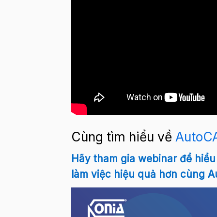
Cùng tìm hiểu về
AutoC
Hãy tham gia webinar để hiểu
làm việc hiệu quả hơn cùng 