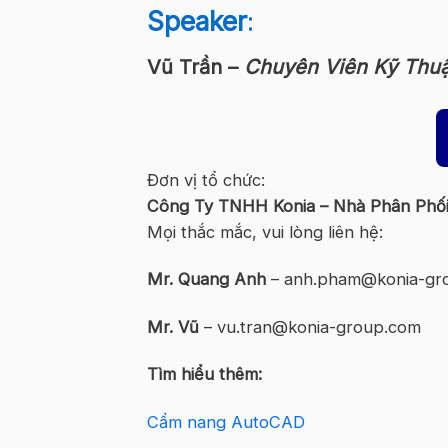
Speaker
:
Vũ Trần –
Chuyên Viên Kỹ Thuậ
Đơn vị tổ chức:
Công Ty TNHH Konia – Nhà Phân Phối
Mọi thắc mắc, vui lòng liên hệ:
Mr. Quang Anh
– anh.pham@konia-gr
Mr. Vũ
– vu.tran@konia-group.com
Tìm hiểu thêm:
Cẩm nang AutoCAD