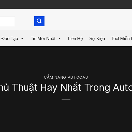
Đào Tạo
Tin Mới Nhất
Liên Hệ
Sự Kiện
Tool Miễn 
CẨM NANG AUTOCAD
hủ Thuật Hay Nhất Trong Au