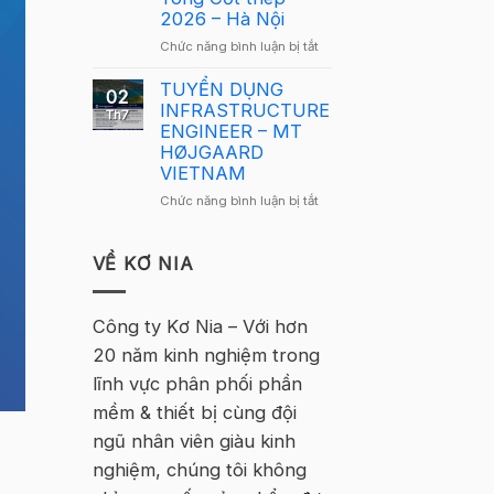
Nam
2026 – Hà Nội
2026
2026
–
ở
Chức năng bình luận bị tắt
quay
Hà
Thông
trở
Nội
báo
TUYỂN DỤNG
lại
02
tuyển
INFRASTRUCTURE
tại
Th7
sinh
ENGINEER – MT
Hà
–
HØJGAARD
Nội
Khóa
VIETNAM
học
ở
Chức năng bình luận bị tắt
Tekla
TUYỂN
Cơ
DỤNG
bản
INFRASTRUCTURE
VỀ KƠ NIA
Bê
ENGINEER
Tông
–
Cốt
MT
Công ty Kơ Nia – Với hơn
thép
HØJGAARD
2026
20 năm kinh nghiệm trong
VIETNAM
–
lĩnh vực phân phối phần
Hà
Nội
mềm & thiết bị cùng đội
ngũ nhân viên giàu kinh
nghiệm, chúng tôi không