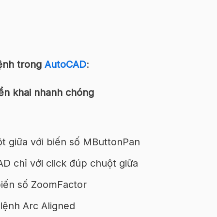
ệnh trong
AutoCAD
:
iển khai nhanh chóng
t giữa với biến số MButtonPan
D chỉ với click đúp chuột giữa
biến số ZoomFactor
lệnh Arc Aligned