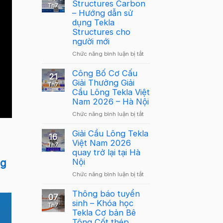
Structures Carbon
Th7
– Hướng dẫn sử
dụng Tekla
Structures cho
người mới
ở
Chức năng bình luận bị tắt
Webinar:
Tekla
Công Bố Cơ Cấu
21
Structures
Giải Thưởng Giải
Th7
Carbon
Cầu Lông Tekla Việt
–
Nam 2026 – Hà Nội
Hướng
ở
Chức năng bình luận bị tắt
dẫn
Công
sử
Bố
Giải Cầu Lông Tekla
dụng
16
Cơ
Việt Nam 2026
Tekla
Th7
Cấu
quay trở lại tại Hà
Structures
Giải
Nội
ng
cho
Thưởng
người
ở
Chức năng bình luận bị tắt
Giải
mới
Giải
Cầu
Cầu
Thông báo tuyển
Lông
07
Lông
sinh – Khóa học
Tekla
Th7
Tekla
Tekla Cơ bản Bê
Việt
Việt
Tông Cốt thép
Nam