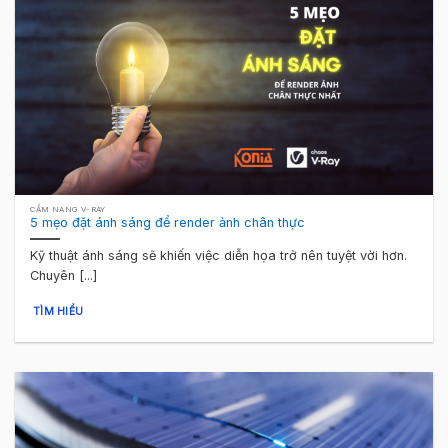
CẨM NANG V-RAY
5 mẹo đặt ánh sáng để render ảnh chân thực
Kỹ thuật ánh sáng sẽ khiến việc diễn họa trở nên tuyệt vời hơn.
Chuyên [...]
TÌM HIỂU