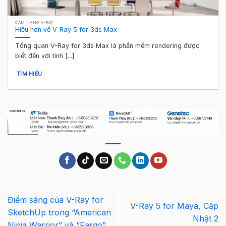
CẨM NANG V-RAY
Hiểu hơn về V-Ray 5 for 3ds Max
Tổng quan V-Ray for 3ds Max là phần mềm rendering được
biết đến với tính [...]
TÌM HIỂU
Điểm sáng của V-Ray for
V-Ray 5 for Maya, Cập
SketchUp trong “American
Nhật 2
Ninja Warrior” và “Fargo”.