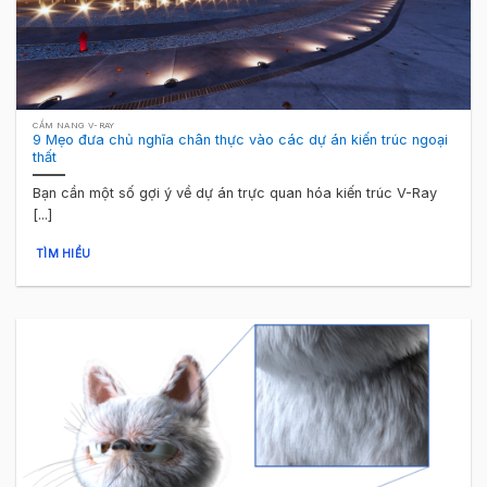
CẨM NANG V-RAY
9 Mẹo đưa chủ nghĩa chân thực vào các dự án kiến trúc ngoại
thất
Bạn cần một số gợi ý về dự án trực quan hóa kiến trúc V-Ray
[...]
TÌM HIỂU