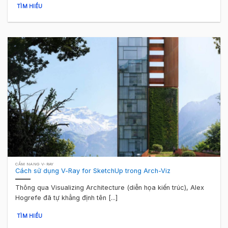
TÌM HIỂU
CẨM NANG V-RAY
Cách sử dụng V-Ray for SketchUp trong Arch-Viz
Thông qua Visualizing Architecture (diễn họa kiến trúc), Alex
Hogrefe đã tự khẳng định tên [...]
TÌM HIỂU