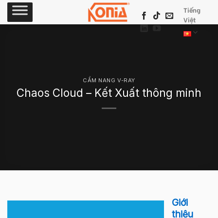
Skip
Tiếng
to
Việt
content
CẨM NANG V-RAY
Chaos Cloud – Kết Xuất thông minh
Giới
thiệu