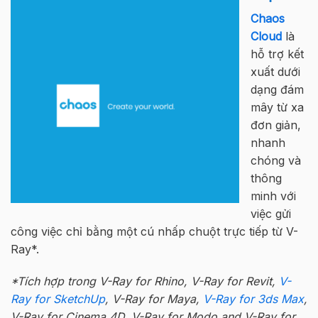
Chaos
Cloud
là
hỗ trợ kết
xuất dưới
dạng đám
mây từ xa
đơn giản,
nhanh
chóng và
thông
minh với
việc gửi
công việc chỉ bằng một cú nhấp chuột trực tiếp từ V-
Ray*.
*Tích hợp trong V-Ray for Rhino, V-Ray for Revit,
V-
Ray for SketchUp
, V-Ray for Maya,
V-Ray for 3ds Max
,
V-Ray for Cinema 4D, V-Ray for Modo and V-Ray for