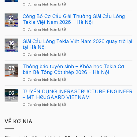
ở
Chức năng bình luận bị tắt
Webinar:
Tekla
Công Bố Cơ Cấu Giải Thưởng Giải Cầu Lông
21
Structures
Tekla Việt Nam 2026 – Hà Nội
Th7
Carbon
ở
Chức năng bình luận bị tắt
–
Công
Hướng
Bố
Giải Cầu Lông Tekla Việt Nam 2026 quay trở lại
dẫn
16
Cơ
sử
tại Hà Nội
Th7
Cấu
dụng
ở
Chức năng bình luận bị tắt
Giải
Tekla
Giải
Thưởng
Structures
Cầu
Thông báo tuyển sinh – Khóa học Tekla Cơ
Giải
cho
07
Lông
Cầu
bản Bê Tông Cốt thép 2026 – Hà Nội
người
Th7
Tekla
Lông
mới
ở
Chức năng bình luận bị tắt
Việt
Tekla
Thông
Nam
Việt
báo
TUYỂN DỤNG INFRASTRUCTURE ENGINEER
2026
Nam
02
tuyển
quay
– MT HØJGAARD VIETNAM
2026
Th7
sinh
trở
–
ở
Chức năng bình luận bị tắt
–
lại
Hà
TUYỂN
Khóa
tại
Nội
DỤNG
học
Hà
INFRASTRUCTURE
VỀ KƠ NIA
Tekla
Nội
ENGINEER
Cơ
–
bản
MT
Bê