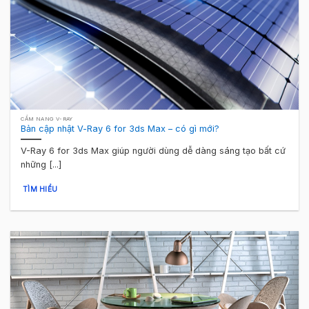
CẨM NANG V-RAY
Bản cập nhật V-Ray 6 for 3ds Max – có gì mới?
V-Ray 6 for 3ds Max giúp người dùng dễ dàng sáng tạo bất cứ
những [...]
TÌM HIỂU