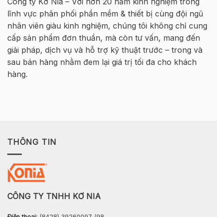
Công ty Kơ Nia – Với hơn 20 năm kinh nghiệm trong
HØJGAARD
Tông
lĩnh vực phân phối phần mềm & thiết bị cùng đội ngũ
VIETNAM
Cốt
thép
nhân viên giàu kinh nghiệm, chúng tôi không chỉ cung
2026
cấp sản phẩm đơn thuần, mà còn tư vấn, mang đến
–
Hà
giải pháp, dịch vụ và hỗ trợ kỹ thuật trước – trong và
Nội
sau bán hàng nhằm đem lại giá trị tối đa cho khách
hàng.
THÔNG TIN
CÔNG TY TNHH KƠ NIA
Điện thoại:
(8428) 39260097 /98